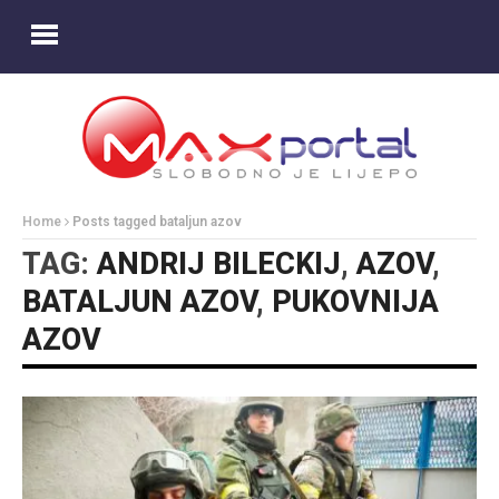
Home
Posts tagged bataljun azov
TAG:
ANDRIJ BILECKIJ
,
AZOV
,
BATALJUN AZOV
,
PUKOVNIJA
AZOV