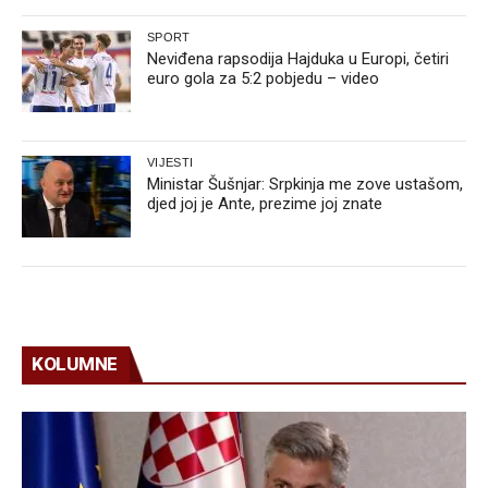
SPORT
Neviđena rapsodija Hajduka u Europi, četiri
euro gola za 5:2 pobjedu – video
VIJESTI
Ministar Šušnjar: Srpkinja me zove ustašom,
djed joj je Ante, prezime joj znate
KOLUMNE