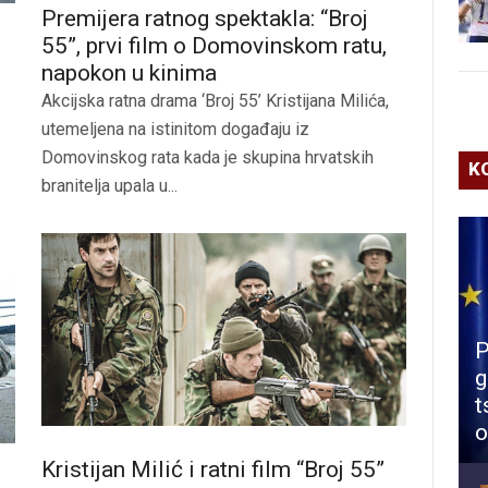
Premijera ratnog spektakla: “Broj
55”, prvi film o Domovinskom ratu,
napokon u kinima
Akcijska ratna drama ‘Broj 55’ Kristijana Milića,
utemeljena na istinitom događaju iz
Domovinskog rata kada je skupina hrvatskih
K
branitelja upala u...
P
g
t
o
Kristijan Milić i ratni film “Broj 55”