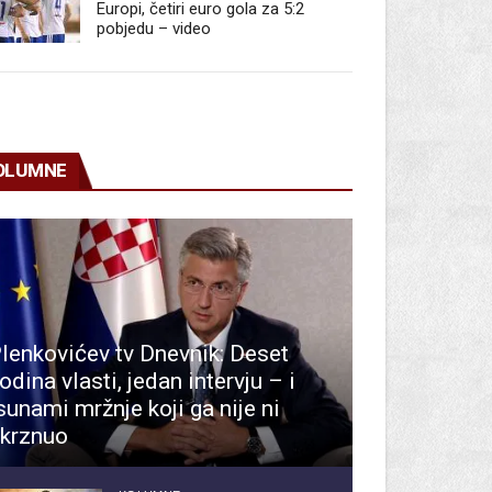
Europi, četiri euro gola za 5:2
pobjedu – video
OLUMNE
lenkovićev tv Dnevnik: Deset
odina vlasti, jedan intervju – i
sunami mržnje koji ga nije ni
krznuo