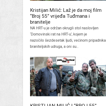
Kristijan Milić: Laž je da moj film
“Broj 55” vrijeđa Tuđmana i
branitelje
NA HRT-u je održan okrugli stol naslovljen
‘Domovinski rat na HRT-u’, kojem je
nazočilo šezdesetak ljudi, većinom pripadnika
braniteljskih udruga, a oni su...
KRISTIJAN MILIĆ I “BROJ 55”