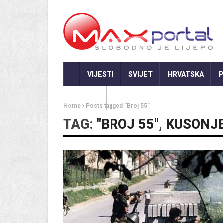
VIJESTI
SVIJET
HRVATSKA
P
GASTRO
Home
Posts tagged “Broj 55”
TAG:
"BROJ 55"
,
KUSONJ