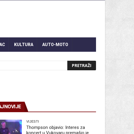
AC
KULTURA
AUTO-MOTO
AJNOVIJE
VIJESTI
Thompson objavio: Interes za
koncert u Vukovaru premašio je