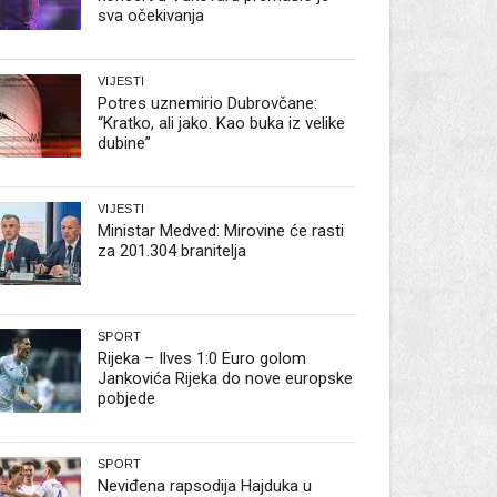
sva očekivanja
VIJESTI
Potres uznemirio Dubrovčane:
“Kratko, ali jako. Kao buka iz velike
dubine”
VIJESTI
Ministar Medved: Mirovine će rasti
za 201.304 branitelja
SPORT
Rijeka – Ilves 1:0 Euro golom
Jankovića Rijeka do nove europske
pobjede
SPORT
Neviđena rapsodija Hajduka u