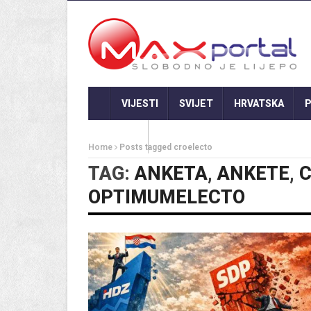
VIJESTI
SVIJET
HRVATSKA
P
GASTRO
Home
Posts tagged croelecto
TAG:
ANKETA
,
ANKETE
,
C
OPTIMUMELECTO