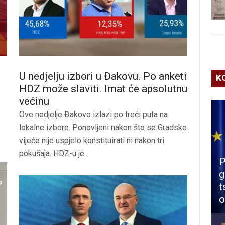
U nedjelju izbori u Đakovu. Po anketi
K
HDZ može slaviti. Imat će apsolutnu
većinu
Ove nedjelje Đakovo izlazi po treći puta na
lokalne izbore. Ponovljeni nakon što se Gradsko
vijeće nije uspjelo konstituirati ni nakon tri
pokušaja. HDZ-u je...
P
g
t
o