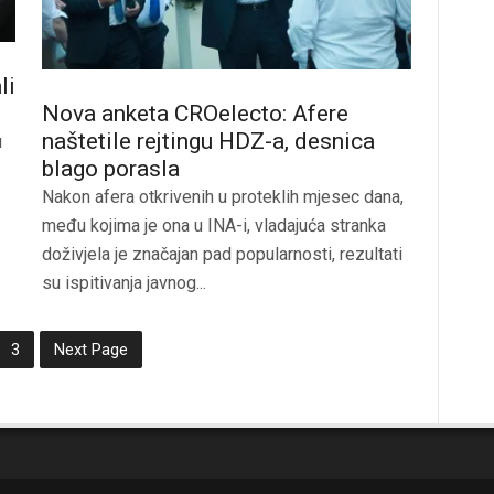
li
Nova anketa CROelecto: Afere
naštetile rejtingu HDZ-a, desnica
u
blago porasla
Nakon afera otkrivenih u proteklih mjesec dana,
među kojima je ona u INA-i, vladajuća stranka
doživjela je značajan pad popularnosti, rezultati
su ispitivanja javnog...
3
Next Page