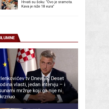
Hrvati su šoku: “Ovo je sramota.
Kava je niže 18 eura”
OLUMNE
lenkovićev tv Dnevnik: Deset
odina vlasti, jedan intervju – i
sunami mržnje koji ga nije ni
krznuo