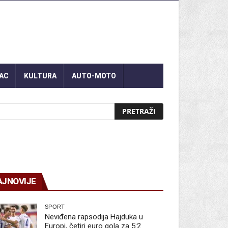
AC
KULTURA
AUTO-MOTO
AJNOVIJE
SPORT
Neviđena rapsodija Hajduka u
Europi, četiri euro gola za 5:2