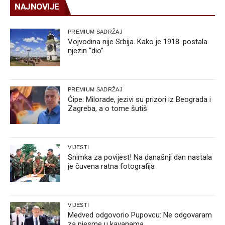
NAJNOVIJE
PREMIUM SADRŽAJ
Vojvodina nije Srbija. Kako je 1918. postala
njezin “dio”
PREMIUM SADRŽAJ
Ćipe: Milorade, jezivi su prizori iz Beograda i
Zagreba, a o tome šutiš
VIJESTI
Snimka za povijest! Na današnji dan nastala
je čuvena ratna fotografija
VIJESTI
Medved odgovorio Pupovcu: Ne odgovaram
za pjesme u kavanama