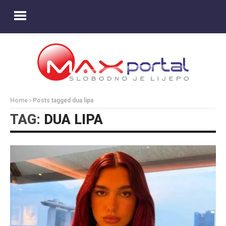
Home
Posts tagged dua lipa
TAG:
DUA LIPA