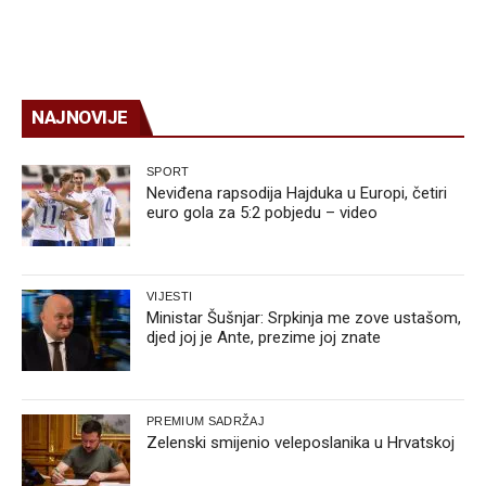
NAJNOVIJE
SPORT
Neviđena rapsodija Hajduka u Europi, četiri
euro gola za 5:2 pobjedu – video
VIJESTI
Ministar Šušnjar: Srpkinja me zove ustašom,
djed joj je Ante, prezime joj znate
PREMIUM SADRŽAJ
Zelenski smijenio veleposlanika u Hrvatskoj