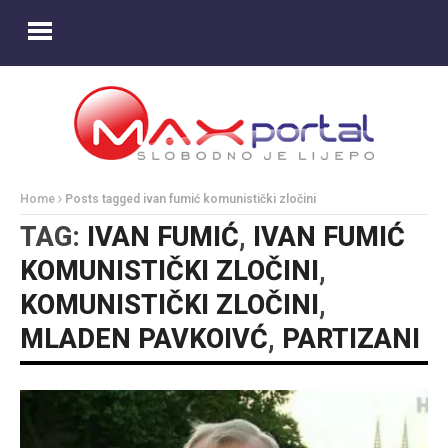
Home
Posts tagged ivan fumić komunistički zločini
TAG:
IVAN FUMIĆ
,
IVAN FUMIĆ
KOMUNISTIČKI ZLOČINI
,
KOMUNISTIČKI ZLOČINI
,
MLADEN PAVKOIVĆ
,
PARTIZANI