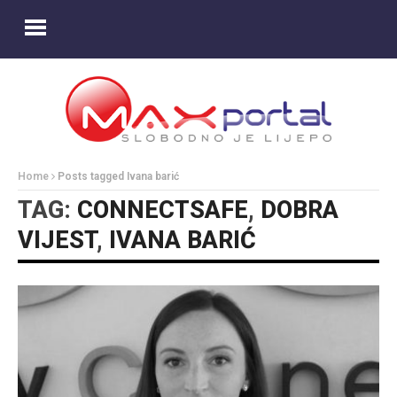
Home
Posts tagged Ivana barić
TAG:
CONNECTSAFE
,
DOBRA
VIJEST
,
IVANA BARIĆ