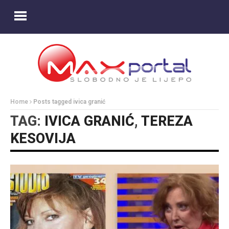
Home
Posts tagged ivica granić
TAG:
IVICA GRANIĆ
,
TEREZA
KESOVIJA