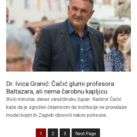
Dr. Ivica Granić: Čačić glumi profesora
Baltazara, ali nema čarobnu kapljicu
Bivši ministar, danas varaždinsku župan Radimir Čačić
kaže da je zgrožen činjenicom da institucije ne pronalaze
model kojim bi Zagreb obnovili nakon potresne...
1
2
3
Next Page