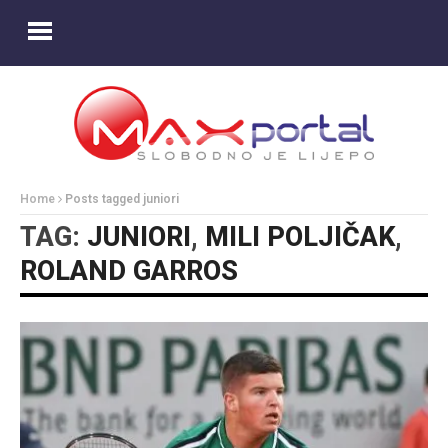
Home
Posts tagged juniori
TAG:
JUNIORI
,
MILI POLJIČAK
,
ROLAND GARROS