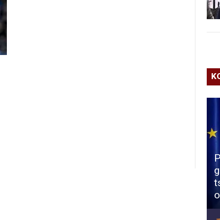
K
P
g
t
o