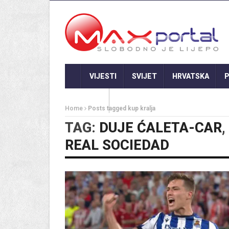
VIJESTI
SVIJET
HRVATSKA
P
GASTRO
Home
Posts tagged kup kralja
TAG:
DUJE ĆALETA-CAR
,
REAL SOCIEDAD