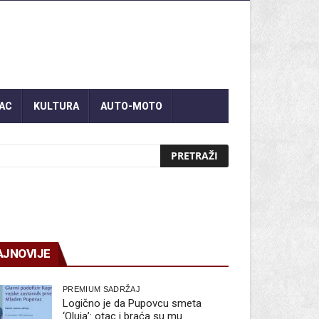
AC
KULTURA
AUTO-MOTO
AJNOVIJE
PREMIUM SADRŽAJ
Logično je da Pupovcu smeta
‘Oluja’: otac i braća su mu