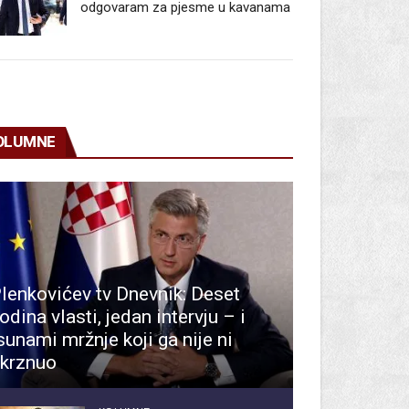
odgovaram za pjesme u kavanama
OLUMNE
lenkovićev tv Dnevnik: Deset
odina vlasti, jedan intervju – i
sunami mržnje koji ga nije ni
krznuo