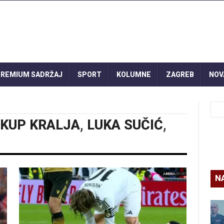
REMIUM SADRŽAJ
SPORT
KOLUMNE
ZAGREB
NOV
KUP KRALJA
,
LUKA SUČIĆ
,
N