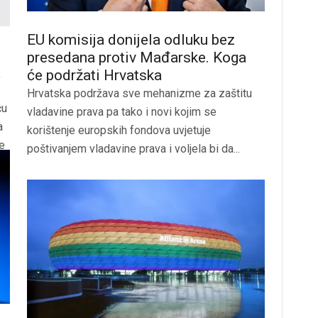
EU komisija donijela odluku bez
presedana protiv Mađarske. Koga
a
će podržati Hrvatska
Hrvatska podržava sve mehanizme za zaštitu
ću
vladavine prava pa tako i novi kojim se
a
korištenje europskih fondova uvjetuje
e
poštivanjem vladavine prava i voljela bi da...