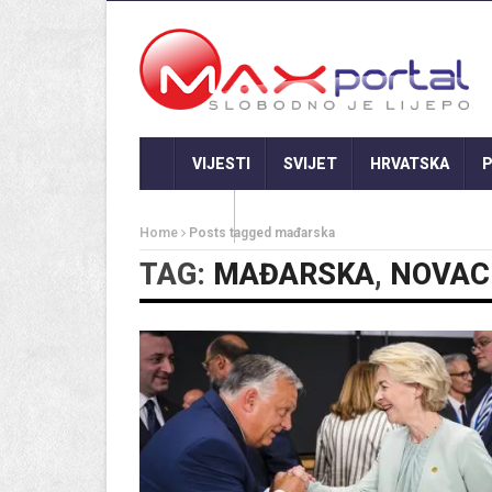
VIJESTI
SVIJET
HRVATSKA
P
GASTRO
Home
Posts tagged mađarska
TAG:
MAĐARSKA
,
NOVAC 