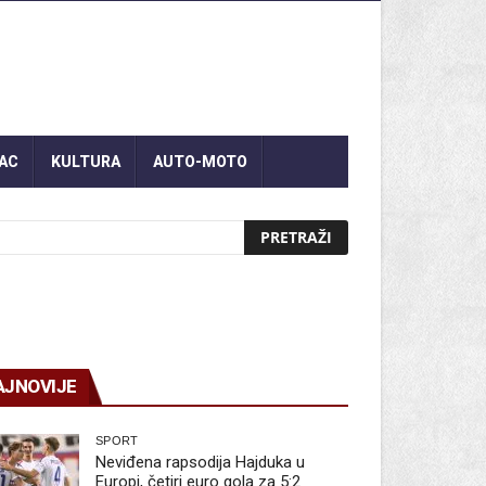
AC
KULTURA
AUTO-MOTO
AJNOVIJE
SPORT
Neviđena rapsodija Hajduka u
Europi, četiri euro gola za 5:2