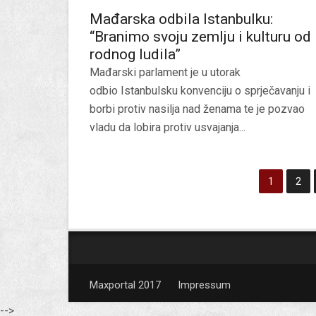
Mađarska odbila Istanbulku:
“Branimo svoju zemlju i kulturu od
rodnog ludila”
Mađarski parlament je u utorak
odbio Istanbulsku konvenciju o sprječavanju i
borbi protiv nasilja nad ženama te je pozvao
vladu da lobira protiv usvajanja...
1
2
Maxportal 2017
Impressum
-->