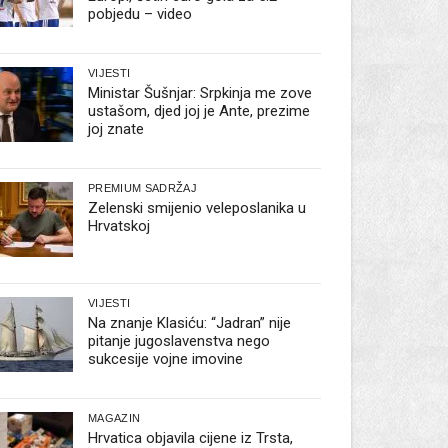
pobjedu – video
VIJESTI
Ministar Šušnjar: Srpkinja me zove
ustašom, djed joj je Ante, prezime
joj znate
PREMIUM SADRŽAJ
Zelenski smijenio veleposlanika u
Hrvatskoj
VIJESTI
Na znanje Klasiću: “Jadran” nije
pitanje jugoslavenstva nego
sukcesije vojne imovine
MAGAZIN
Hrvatica objavila cijene iz Trsta,