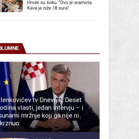
Hrvati su šoku: “Ovo je sramota.
Kava je niže 18 eura”
OLUMNE
lenkovićev tv Dnevnik: Deset
odina vlasti, jedan intervju – i
sunami mržnje koji ga nije ni
krznuo