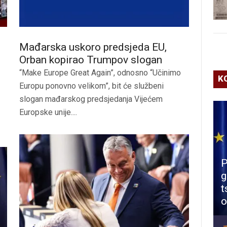
Mađarska uskoro predsjeda EU,
Orban kopirao Trumpov slogan
“Make Europe Great Again”, odnosno “Učinimo
K
Europu ponovno velikom”, bit će službeni
slogan mađarskog predsjedanja Vijećem
Europske unije....
P
g
t
o