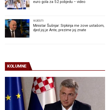
euro gola za 5:2 pobjedu – video
VIJESTI
Ministar Šušnjar: Srpkinja me zove ustašom,
djed joj je Ante, prezime joj znate
KOLUMNE