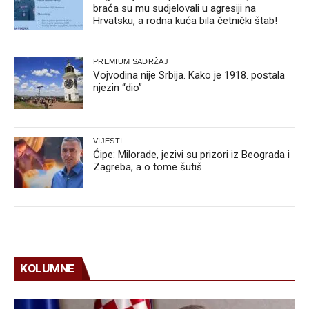
braća su mu sudjelovali u agresiji na
Hrvatsku, a rodna kuća bila četnički štab!
PREMIUM SADRŽAJ
Vojvodina nije Srbija. Kako je 1918. postala
njezin “dio”
VIJESTI
Ćipe: Milorade, jezivi su prizori iz Beograda i
Zagreba, a o tome šutiš
KOLUMNE