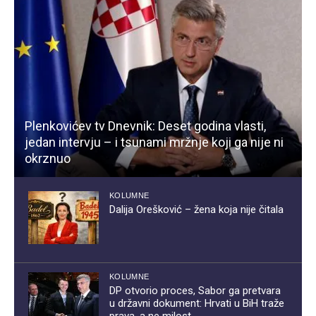
Plenkovićev tv Dnevnik: Deset godina vlasti,
jedan intervju – i tsunami mržnje koji ga nije ni
okrznuo
KOLUMNE
Dalija Orešković – žena koja nije čitala
KOLUMNE
DP otvorio proces, Sabor ga pretvara
u državni dokument: Hrvati u BiH traže
prava, a ne milost