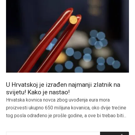
U Hrvatskoj je izrađen najmanji zlatnik na
svijetu! Kako je nastao!
Hrvatska kovnica novca zbog uvođenja eura mora
proizvesti ukupno 650 milijuna kovanica, oko dvije trećine
tog posla odrađeno je prošle godine, a ove bi trebao biti...