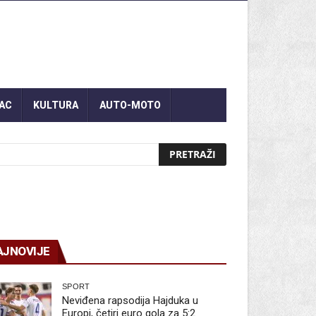
AC
KULTURA
AUTO-MOTO
AJNOVIJE
SPORT
Neviđena rapsodija Hajduka u
Europi, četiri euro gola za 5:2