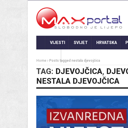
VIJESTI
SVIJET
HRVATSKA
P
GASTRO
Home
Posts tagged nestala djevojčica
TAG:
DJEVOJČICA
,
DJEV
NESTALA DJEVOJČICA