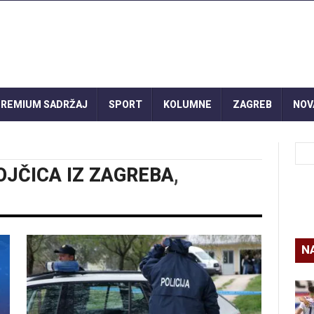
REMIUM SADRŽAJ
SPORT
KOLUMNE
ZAGREB
NOV
OJČICA IZ ZAGREBA
,
N