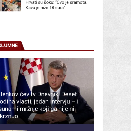
Hrvati su šoku: “Ovo je sramota.
Kava je niže 18 eura”
OLUMNE
lenkovićev tv Dnevnik: Deset
odina vlasti, jedan intervju – i
sunami mržnje koji ga nije ni
krznuo