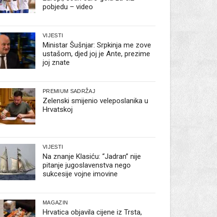
pobjedu – video
VIJESTI
Ministar Šušnjar: Srpkinja me zove
ustašom, djed joj je Ante, prezime
joj znate
PREMIUM SADRŽAJ
Zelenski smijenio veleposlanika u
Hrvatskoj
VIJESTI
Na znanje Klasiću: “Jadran” nije
pitanje jugoslavenstva nego
sukcesije vojne imovine
MAGAZIN
Hrvatica objavila cijene iz Trsta,