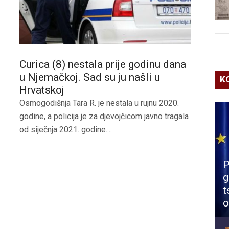
Curica (8) nestala prije godinu dana
u Njemačkoj. Sad su ju našli u
K
Hrvatskoj
Osmogodišnja Tara R. je nestala u rujnu 2020.
godine, a policija je za djevojčicom javno tragala
od siječnja 2021. godine....
P
g
t
o