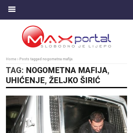
Home
Posts tagged nogometna mafija
TAG:
NOGOMETNA MAFIJA
,
UHIĆENJE
,
ŽELJKO ŠIRIĆ