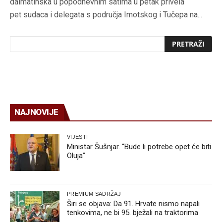
dalmatinska u popodnevnim satima u petak privela
pet sudaca i delegata s područja Imotskog i Tučepa na...
NAJNOVIJE
VIJESTI
Ministar Šušnjar. “Bude li potrebe opet će biti
Oluja”
PREMIUM SADRŽAJ
Širi se objava: Da 91. Hrvate nismo napali
tenkovima, ne bi 95. bježali na traktorima