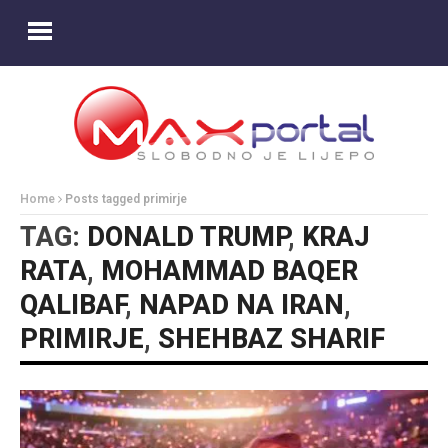
Home
Posts tagged primirje
TAG:
DONALD TRUMP
,
KRAJ
RATA
,
MOHAMMAD BAQER
QALIBAF
,
NAPAD NA IRAN
,
PRIMIRJE
,
SHEHBAZ SHARIF