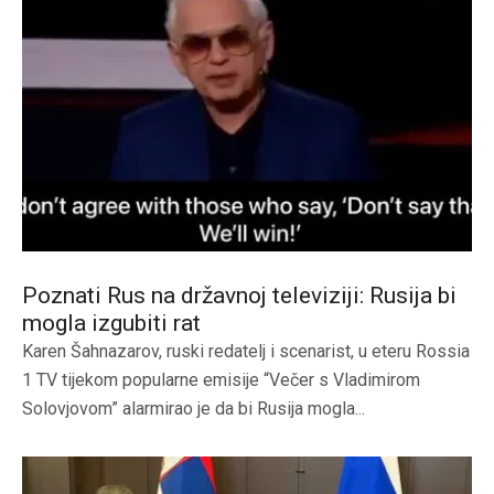
Poznati Rus na državnoj televiziji: Rusija bi
mogla izgubiti rat
Karen Šahnazarov, ruski redatelj i scenarist, u eteru Rossia
1 TV tijekom popularne emisije “Večer s Vladimirom
Solovjovom” alarmirao je da bi Rusija mogla...