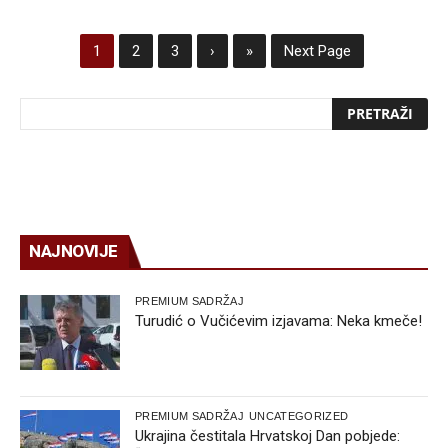
1
2
3
›
»
Next Page
NAJNOVIJE
PREMIUM SADRŽAJ
Turudić o Vučićevim izjavama: Neka kmeče!
PREMIUM SADRŽAJ
UNCATEGORIZED
Ukrajina čestitala Hrvatskoj Dan pobjede: