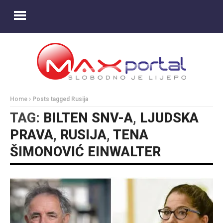
Home
Posts tagged Rusija
TAG:
BILTEN SNV-A
,
LJUDSKA
PRAVA
,
RUSIJA
,
TENA
ŠIMONOVIĆ EINWALTER