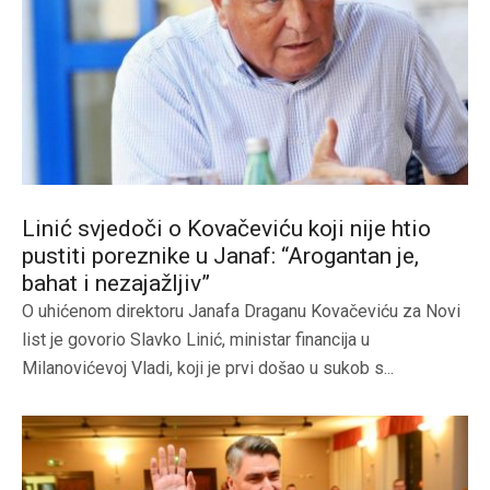
Linić svjedoči o Kovačeviću koji nije htio
pustiti poreznike u Janaf: “Arogantan je,
bahat i nezajažljiv”
O uhićenom direktoru Janafa Draganu Kovačeviću za Novi
list je govorio Slavko Linić, ministar financija u
Milanovićevoj Vladi, koji je prvi došao u sukob s...