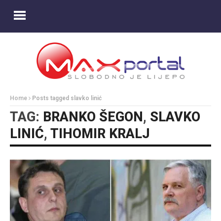
Home
Posts tagged slavko linić
TAG:
BRANKO ŠEGON
,
SLAVKO
LINIĆ
,
TIHOMIR KRALJ