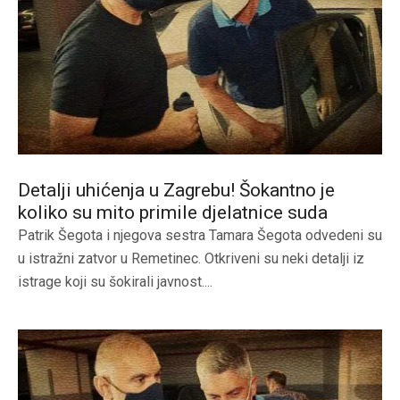
Detalji uhićenja u Zagrebu! Šokantno je
koliko su mito primile djelatnice suda
Patrik Šegota i njegova sestra Tamara Šegota odvedeni su
u istražni zatvor u Remetinec. Otkriveni su neki detalji iz
istrage koji su šokirali javnost....