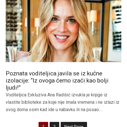
Poznata voditeljica javila se iz kućne
izolacije: “Iz ovoga ćemo izaći kao bolji
ljudi!”
Voditeljica Exkluziva Ana Radišić izvukla je knjige iz
vlastite biblioteke za koje nije imala vremena i ne izlazi iz
svog doma osim kad ide u nabavku ili na posao....
1
2
Next Page