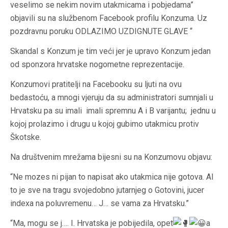
veselimo se nekim novim utakmicama i pobjedama”
objavili su na službenom Facebook profilu Konzuma. Uz
pozdravnu poruku ODLAZIMO UZDIGNUTE GLAVE “
Skandal s Konzum je tim veći jer je upravo Konzum jedan
od sponzora hrvatske nogometne reprezentacije.
Konzumovi pratitelji na Facebooku su ljuti na ovu
bedastoću, a mnogi vjeruju da su administratori sumnjali u
Hrvatsku pa su imali imali spremnu A i B varijantu; jednu u
kojoj prolazimo i drugu u kojoj gubimo utakmicu protiv
Škotske.
Na društvenim mrežama bijesni su na Konzumovu objavu:
“Ne mozes ni pijan to napisat ako utakmica nije gotova. Al
to je sve na tragu svojedobno jutarnjeg o Gotovini, jucer
indexa na poluvremenu… J… se vama za Hrvatsku.”
“Ma, mogu se j…. I. Hrvatska je pobijedila, opet
a