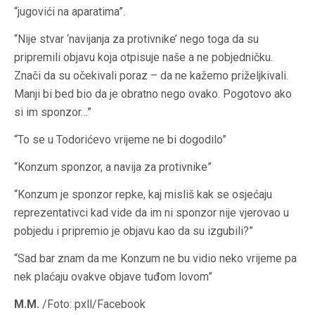
“jugovići na aparatima”.
“Nije stvar ‘navijanja za protivnike’ nego toga da su
pripremili objavu koja otpisuje naše a ne pobjedničku.
Znači da su očekivali poraz – da ne kažemo priželjkivali.
Manji bi bed bio da je obratno nego ovako. Pogotovo ako
si im sponzor…”
“To se u Todorićevo vrijeme ne bi dogodilo”
“Konzum sponzor, a navija za protivnike”
“Konzum je sponzor repke, kaj misliš kak se osjećaju
reprezentativci kad vide da im ni sponzor nije vjerovao u
pobjedu i pripremio je objavu kao da su izgubili?”
“Sad bar znam da me Konzum ne bu vidio neko vrijeme pa
nek plaćaju ovakve objave tuđom lovom”
M.M.
/Foto: pxll/Facebook