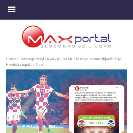
Home
Uncategorized
KAKVA SRAMOTA! Iz Konzuma objavili da je
Hrvatska ispala s Eura