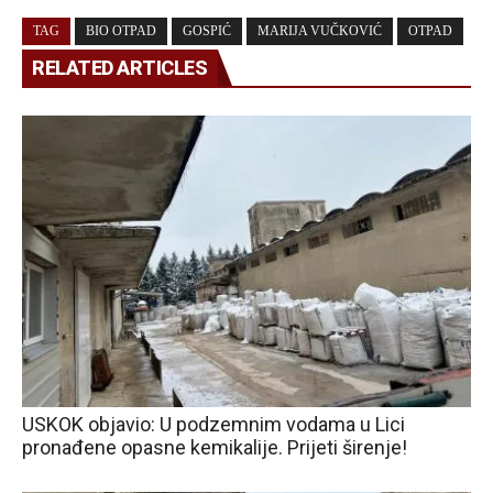
TAG
BIO OTPAD
GOSPIĆ
MARIJA VUČKOVIĆ
OTPAD
RELATED ARTICLES
USKOK objavio: U podzemnim vodama u Lici
pronađene opasne kemikalije. Prijeti širenje!