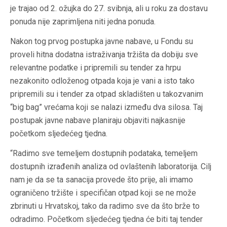
je trajao od 2. ožujka do 27. svibnja, ali u roku za dostavu
ponuda nije zaprimljena niti jedna ponuda.
Nakon tog prvog postupka javne nabave, u Fondu su
proveli hitna dodatna istraživanja tržišta da dobiju sve
relevantne podatke i pripremili su tender za hrpu
nezakonito odloženog otpada koja je vani a isto tako
pripremili su i tender za otpad skladišten u takozvanim
“big bag” vrećama koji se nalazi između dva silosa. Taj
postupak javne nabave planiraju objaviti najkasnije
početkom sljedećeg tjedna.
“Radimo sve temeljem dostupnih podataka, temeljem
dostupnih izrađenih analiza od ovlaštenih laboratorija. Cilj
nam je da se ta sanacija provede što prije, ali imamo
ograničeno tržište i specifičan otpad koji se ne može
zbrinuti u Hrvatskoj, tako da radimo sve da što brže to
odradimo. Početkom sljedećeg tjedna će biti taj tender