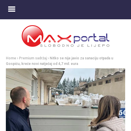
Home
Premium sadržaj
Nitko se nije javio za sanaciju otpada u
Gospiću, kreće novi natječaj od 4,7 mil. eura