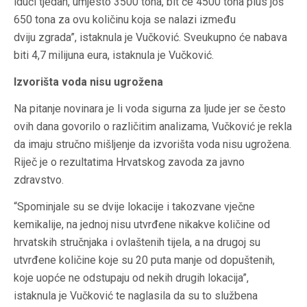
idući tjedan, umjesto 3500 tona, bit će 4500 tona plus još
650 tona za ovu količinu koja se nalazi između
dviju zgrada”, istaknula je Vučković. Sveukupno će nabava
biti 4,7 milijuna eura, istaknula je Vučković.
Izvorišta voda nisu ugrožena
Na pitanje novinara je li voda sigurna za ljude jer se često
ovih dana govorilo o različitim analizama, Vučković je rekla
da imaju stručno mišljenje da izvorišta voda nisu ugrožena.
Riječ je o rezultatima Hrvatskog zavoda za javno
zdravstvo.
“Spominjale su se dvije lokacije i takozvane vječne
kemikalije, na jednoj nisu utvrđene nikakve količine od
hrvatskih stručnjaka i ovlaštenih tijela, a na drugoj su
utvrđene količine koje su 20 puta manje od dopuštenih,
koje uopće ne odstupaju od nekih drugih lokacija”,
istaknula je Vučković te naglasila da su to službena