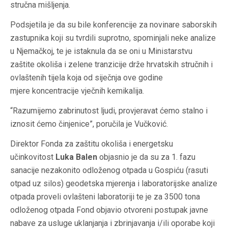
stručna mišljenja.
Podsjetila je da su bile konferencije za novinare saborskih
zastupnika koji su tvrdili suprotno, spominjali neke analize
u Njemačkoj, te je istaknula da se oni u Ministarstvu
zaštite okoliša i zelene tranzicije drže hrvatskih stručnih i
ovlaštenih tijela koja od siječnja ove godine
mjere koncentracije vječnih kemikalija.
“Razumijemo zabrinutost ljudi, provjeravat ćemo stalno i
iznosit ćemo činjenice”, poručila je Vučković.
Direktor Fonda za zaštitu okoliša i energetsku
učinkovitost
Luka Balen
objasnio je da su za 1. fazu
sanacije nezakonito odloženog otpada u Gospiću (rasuti
otpad uz silos) geodetska mjerenja i laboratorijske analize
otpada proveli ovlašteni laboratoriji te je za 3500 tona
odloženog otpada Fond objavio otvoreni postupak javne
nabave za usluge uklanjanja i zbrinjavanja i/ili oporabe koji