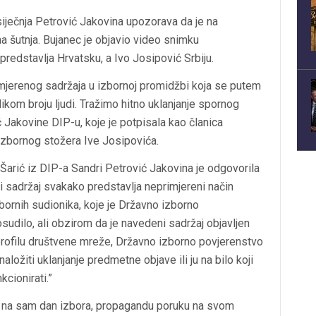
ječnja Petrović Jakovina upozorava da je na
 šutnja. Bujanec je objavio video snimku
predstavlja Hrvatsku, a Ivo Josipović Srbiju.
imjerenog sadržaja u izbornoj promidžbi koja se putem
om broju ljudi. Tražimo hitno uklanjanje spornog
ć Jakovine DIP-u, koje je potpisala kao članica
Izbornog stožera Ive Josipovića.
Šarić iz DIP-a Sandri Petrović Jakovina je odgovorila
i sadržaj svakako predstavlja neprimjereni način
zbornih sudionika, koje je Državno izborno
sudilo, ali obzirom da je navedeni sadržaj objavljen
rofilu društvene mreže, Državno izborno povjerenstvo
naložiti uklanjanje predmetne objave ili ju na bilo koji
kcionirati.”
e, na sam dan izbora, propagandu poruku na svom