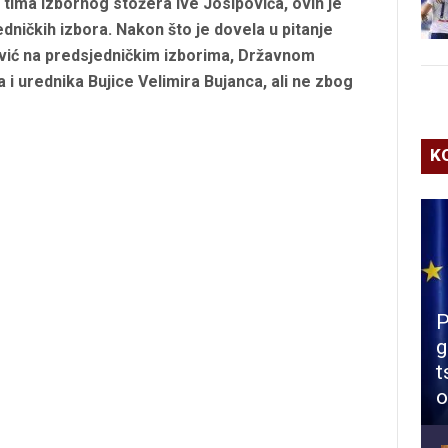
tima Izbornog stožera Ive Josipovića, ovih je
ničkih izbora. Nakon što je dovela u pitanje
ović na predsjedničkim izborima, Državnom
a i urednika Bujice Velimira Bujanca, ali ne zbog
K
P
g
t
o