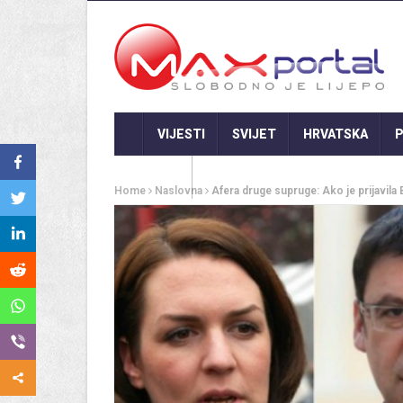
VIJESTI
SVIJET
HRVATSKA
P
GASTRO
Home
Naslovna
Afera druge supruge: Ako je prijavila