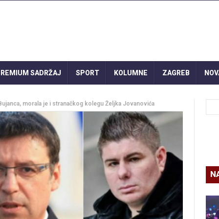
REMIUM SADRŽAJ
SPORT
KOLUMNE
ZAGREB
NOV
 Bujanca, morala je i stranačkog kolegu Željka Jovanovića
N