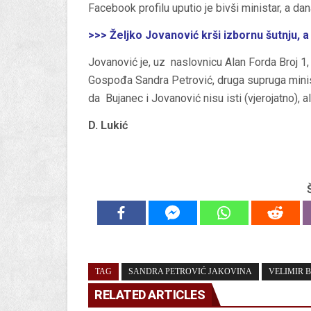
Facebook profilu uputio je bivši ministar, a 
>>> Željko Jovanović krši izbornu šutnju, a j
Jovanović je, uz naslovnicu Alan Forda Broj 1, o
Gospođa Sandra Petrović, druga supruga minist
da Bujanec i Jovanović nisu isti (vjerojatno), al
D. Lukić
TAG
SANDRA PETROVIĆ JAKOVINA
VELIMIR 
RELATED ARTICLES