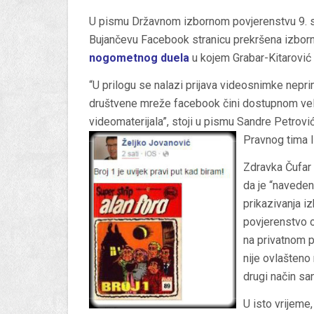
U pismu Državnom izbornom povjerenstvu 9. si
Bujančevu Facebook stranicu prekršena izborna
nogometnog duela
u kojem Grabar-Kitarović 
“U prilogu se nalazi prijava videosnimke nepr
društvene mreže facebook čini dostupnom velik
videomaterijala”, stoji u pismu Sandre Petrovi
Pravnog tima 
Zdravka Čufar 
da je “naveden
prikazivanja i
povjerenstvo o
na privatnom p
nije ovlašteno 
drugi način san
U isto vrijem