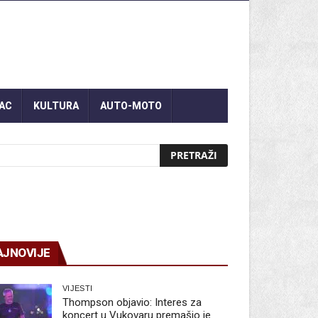
AC
KULTURA
AUTO-MOTO
AJNOVIJE
VIJESTI
Thompson objavio: Interes za
koncert u Vukovaru premašio je