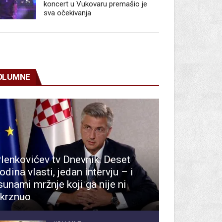
koncert u Vukovaru premašio je
sva očekivanja
OLUMNE
lenkovićev tv Dnevnik: Deset
odina vlasti, jedan intervju – i
sunami mržnje koji ga nije ni
krznuo