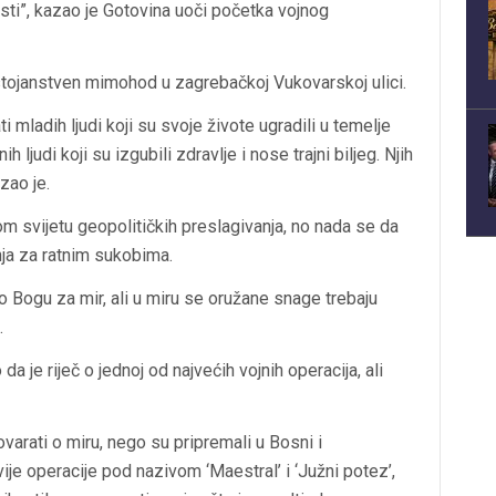
sti”, kazao je Gotovina uoči početka vojnog
stojanstven mimohod u zagrebačkoj Vukovarskoj ulici.
 mladih ljudi koji su svoje živote ugradili u temelje
 ljudi koji su izgubili zdravlje i nose trajni biljeg. Njih
zao je.
m svijetu geopolitičkih preslagivanja, no nada se da
nja za ratnim sukobima.
Bogu za mir, ali u miru se oružane snage trebaju
.
a je riječ o jednoj od najvećih vojnih operacija, ali
varati o miru, nego su pripremali u Bosni i
ije operacije pod nazivom ‘Maestral’ i ‘Južni potez’,