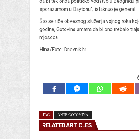
da bi tek onda političko vodstvo u Beogradu pri
sporazumom u Daytonu”, istaknuo je general.
Što se tiče obveznog služenja vojnog roka ko
godine, Gotovina smatra da bi ono trebalo tra
mjeseca.
Hina
/Foto: Dnevnik.hr
TAG
ANTE GOTOVINA
RELATED ARTICLES