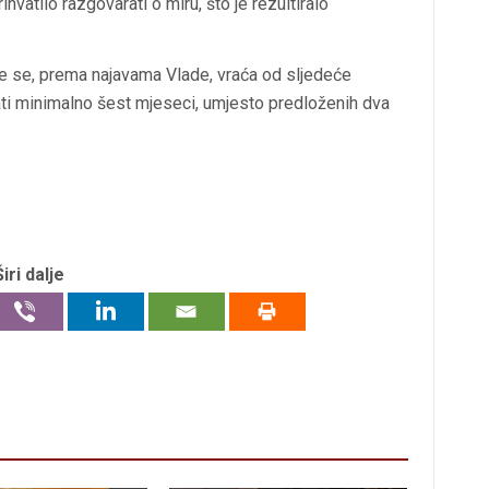
hvatilo razgovarati o miru, što je rezultiralo
je se, prema najavama Vlade, vraća od sljedeće
jati minimalno šest mjeseci, umjesto predloženih dva
Širi dalje