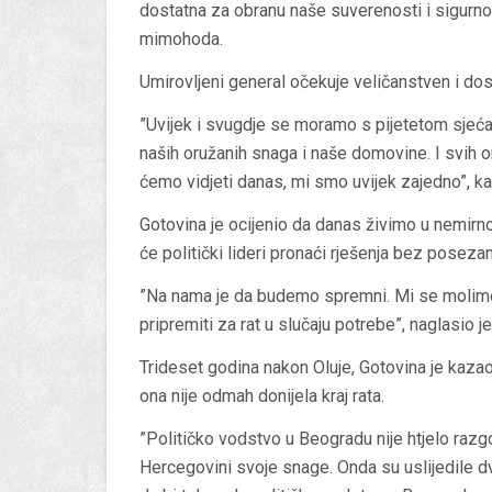
dostatna za obranu naše suverenosti i sigurno
mimohoda.
Umirovljeni general očekuje veličanstven i do
”Uvijek i svugdje se moramo s pijetetom sjećati
naših oružanih snaga i naše domovine. I svih onih
ćemo vidjeti danas, mi smo uvijek zajedno”, ka
Gotovina je ocijenio da danas živimo u nemirno
će politički lideri pronaći rješenja bez poseza
”Na nama je da budemo spremni. Mi se molimo 
pripremiti za rat u slučaju potrebe”, naglasio je
Trideset godina nakon Oluje, Gotovina je kazao d
ona nije odmah donijela kraj rata.
”Političko vodstvo u Beogradu nije htjelo razgo
Hercegovini svoje snage. Onda su uslijedile dv