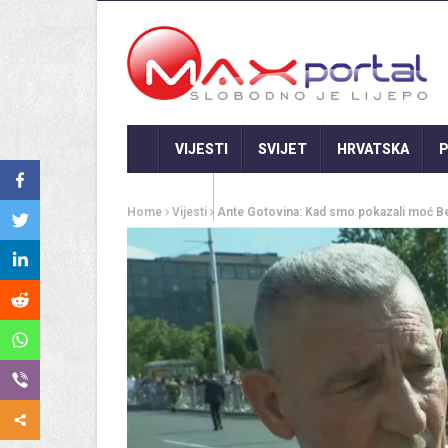
VIJESTI
SVIJET
HRVATSKA
P
GASTRO
Home
Vijesti
Ante Gotovina: Kad smo pokazali moć Be