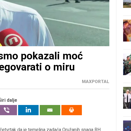
 smo pokazali moć
egovarati o miru
MAXPORTAL
Širi dalje
 četvrtak da je temeljna zadaća Oružanih snaga RH