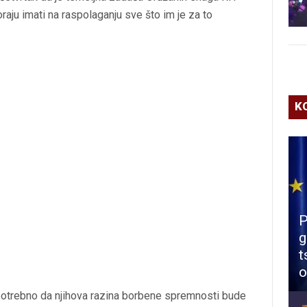
raju imati na raspolaganju sve što im je za to
K
P
g
t
o
 potrebno da njihova razina borbene spremnosti bude