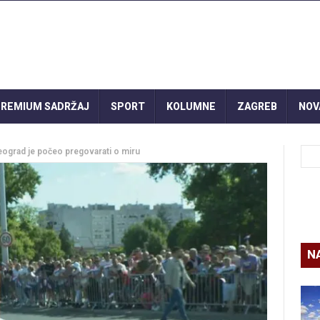
REMIUM SADRŽAJ
SPORT
KOLUMNE
ZAGREB
NOV
ograd je počeo pregovarati o miru
N