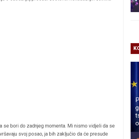
K
P
g
t
o
da se bori do zadnjeg momenta. Mi nismo vidjeli da se
avršavaju svoj posao, ja bih zaključio da će presude