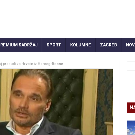
REMIUM SADRŽAJ
SPORT
KOLUMNE
ZAGREB
NOV
joj presudi za Hrvate iz Herceg-Bosne
N