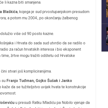
e li kazna biti smanjena.
a Blaškića
, kojega je sud prvostupanjskom presudom
tvora, a potom mu 2004., po okončanju žalbenog
 odslužio više od 90 posto kazne.
ošnjaka i Hrvata do sada sud utvrdio da se radilo o
io za račun hrvatskih interesa i bio eksponent
 time, žrtve mogu tražiti odštetu od Hrvatske
ni stvari još kompliciranijima.
a su
Franjo Tuđman, Gojko Šušak i Janko
o kaže da se tužiteljstvo uvijek hvata te konstrukcije
govornost.
loševiću
u presudi Ratku Mladiću pa Nobilo vjeruje da