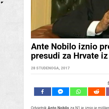
Ante Nobilo iznio pr
presudi za Hrvate i
28 STUDENOGA, 2017
Odvjetnik
Anto Nobilo
za N1 je iznio je mišlje