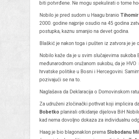
biti potvrđene. Ne mogu spekulirati o tome hoć
Nobilo je pred sudom u Haagu branio
Tihomir
2000. godine najprije osudio na 45 godina za
postupka, kaznu smanjio na devet godina.
Blaškić je nakon toga i pušten iz zatvora je je
Nobilo kaže da je u svim slučajevima sukoba B
međunarodnom oružanom sukobu, da je HVO rad
hrvatske politike u Bosni i Hercegovini. Samim
pozivajući se na to.
Naglašava da Deklaracija o Domovinskom ratu či
Za udruženi zločinački pothvat koji implicira d
Bobetko
planirali otkidanje dijelova BiH Nobil
kad nema dovoljno dokaza za individualnu od
Haag je bio blagonaklon prema
Slobodanu Mi