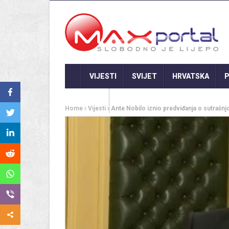
VIJESTI
SVIJET
HRVATSKA
P
GASTRO
Home
Vijesti
Ante Nobilo iznio predviđanja o sutrašn