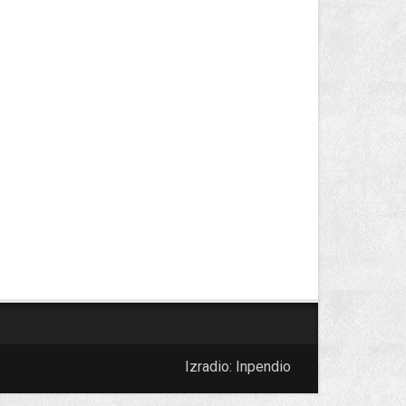
Izradio:
Inpendio