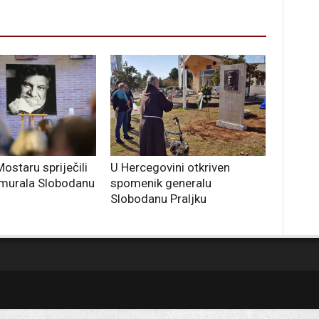
ostaru spriječili
U Hercegovini otkriven
 murala Slobodanu
spomenik generalu
Slobodanu Praljku