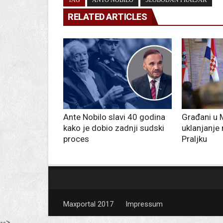
TAG
ANTO NOBILO
SLOBODAN PRALJAK
RELATED ARTICLES
Ante Nobilo slavi 40 godina
Građani u M
kako je dobio zadnji sudski
uklanjanje
proces
Praljku
Maxportal 2017
Impressum
-->