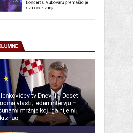
koncert u Vukovaru premašio je
sva očekivanja
OLUMNE
lenkovićev tv Dnevnik: Deset
odina vlasti, jedan intervju – i
sunami mržnje koji ga nije ni
krznuo