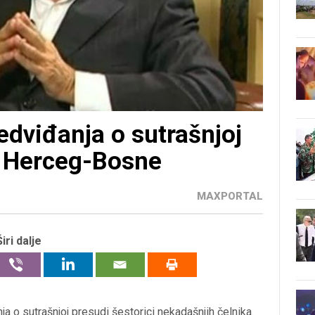
edviđanja o sutrašnjoj
z Herceg-Bosne
MAXPORTAL
Širi dalje
nja o sutrašnjoj presudi šestorici nekadašnjih čelnika