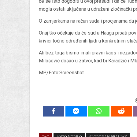
će se isto dogoditi u ovoj presudi i da će Tuđm
mogla ostati uključena u udruženi zločinački p
O zamjerkama na račun suda i procjenama da je 
Onaj tko očekuje da će sud u Haagu pisati povij
krivici točno određenih ljudi u konkretnim sluč
Ali bez toga bismo imali pravni kaos i nezadov
Milošević došao u zatvor, kad bi Karadžić i Mla
MP/Foto:Screenshot