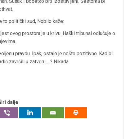
an, Šušak i Bobetko biti izostavljeni. Šestorka bi
othvat.
to politički sud, Nobilo kaže:
est ovog prostora je u krivu. Haški tribunal odlučuje o
ajevima.
oljenu pravdu. Ipak, ostalo je nešto pozitivno. Kad bi
dić završili u zatvoru… ? Nikada.
Širi dalje