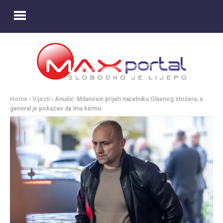
Home
Vijesti
Anušić: Milanović prijeti načelniku Glavnog stožera, a
general je pokazao da ima kičmu