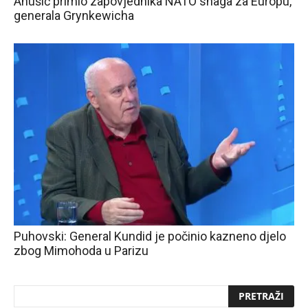
Anušić primio zapovjednika NATO snaga za Europu,
generala Grynkewicha
Puhovski: General Kundid je počinio kazneno djelo
zbog Mimohoda u Parizu