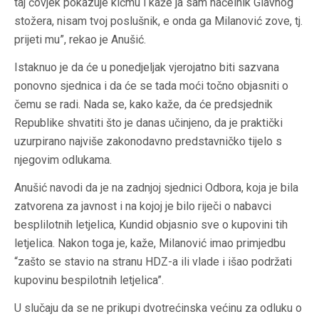
taj čovjek pokazuje kičmu i kaže ja sam načelnik Glavnog
stožera, nisam tvoj poslušnik, e onda ga Milanović zove, tj.
prijeti mu”, rekao je Anušić.
Istaknuo je da će u ponedjeljak vjerojatno biti sazvana
ponovno sjednica i da će se tada moći točno objasniti o
čemu se radi. Nada se, kako kaže, da će predsjednik
Republike shvatiti što je danas učinjeno, da je praktički
uzurpirano najviše zakonodavno predstavničko tijelo s
njegovim odlukama.
Anušić navodi da je na zadnjoj sjednici Odbora, koja je bila
zatvorena za javnost i na kojoj je bilo riječi o nabavci
besplilotnih letjelica, Kundid objasnio sve o kupovini tih
letjelica. Nakon toga je, kaže, Milanović imao primjedbu
“zašto se stavio na stranu HDZ-a ili vlade i išao podržati
kupovinu bespilotnih letjelica”.
U slučaju da se ne prikupi dvotrećinska većinu za odluku o