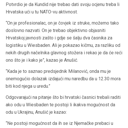
Potvrdio je da Kundid nije trebao dati svoju ocjenu treba li
Hrvatska ući u tu NATO-vu aktivnost.
“On je profesionalac, on je čovjek iz struke, možemo tako
doslovno nazvati. On je trebao objektivno objasniti
Hrvatskoj javnosti zašto i gdje se šalju dva časnika za
logistiku u Wiesbaden. Ali je pokazao kičmu, za razliku od
nekih drugih načelnika glavnog stožera i rekao je da će reći
ono što je i kako je”, kazao je Anušić.
“Kada je to saznao predsjednik Milanović, onda mu je
onemogućio dolazak izdajući mu naredbu da u 12.30 mora
biti kod njega u uredu.”
Odgovarajući na pitanje što bi hrvatski časnici trebali raditi
ako odu u Wiesbaden te postoji li ikakva mogućnost da
odu u Ukrajinu, Anušić je kazao:
“Ne postoji mogućnost da ih se iz Njemačke prebaci u