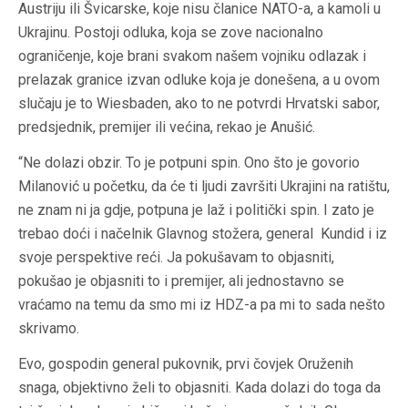
Austriju ili Švicarske, koje nisu članice NATO-a, a kamoli u
Ukrajinu. Postoji odluka, koja se zove nacionalno
ograničenje, koje brani svakom našem vojniku odlazak i
prelazak granice izvan odluke koja je donešena, a u ovom
slučaju je to Wiesbaden, ako to ne potvrdi Hrvatski sabor,
predsjednik, premijer ili većina, rekao je Anušić.
“Ne dolazi obzir. To je potpuni spin. Ono što je govorio
Milanović u početku, da će ti ljudi završiti Ukrajini na ratištu,
ne znam ni ja gdje, potpuna je laž i politički spin. I zato je
trebao doći i načelnik Glavnog stožera, general Kundid i iz
svoje perspektive reći. Ja pokušavam to objasniti,
pokušao je objasniti to i premijer, ali jednostavno se
vraćamo na temu da smo mi iz HDZ-a pa mi to sada nešto
skrivamo.
Evo, gospodin general pukovnik, prvi čovjek Oruženih
snaga, objektivno želi to objasniti. Kada dolazi do toga da