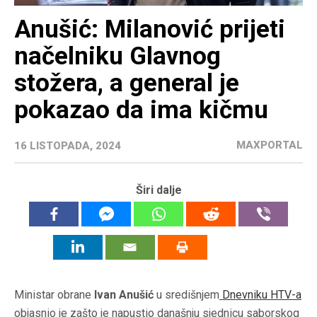
Anušić: Milanović prijeti
načelniku Glavnog
stožera, a general je
pokazao da ima kičmu
MAXPORTAL
16 LISTOPADA, 2024
Širi dalje
Ministar obrane
Ivan Anušić
u središnjem
Dnevniku HTV-a
objasnio je zašto je napustio današnju sjednicu saborskog