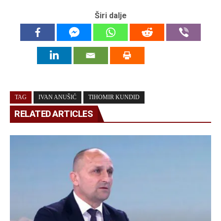
Širi dalje
TAG
IVAN ANUŠIĆ
TIHOMIR KUNDID
RELATED ARTICLES