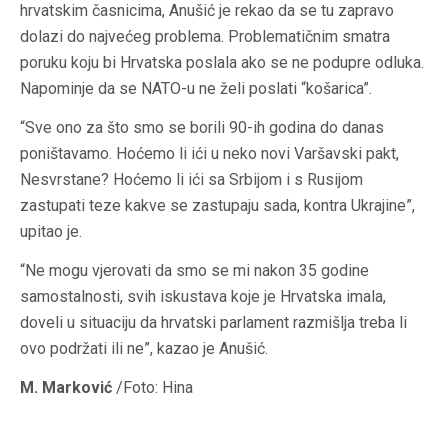
hrvatskim časnicima, Anušić je rekao da se tu zapravo
dolazi do najvećeg problema. Problematičnim smatra
poruku koju bi Hrvatska poslala ako se ne podupre odluka.
Napominje da se NATO-u ne želi poslati “košarica”.
“Sve ono za što smo se borili 90-ih godina do danas
poništavamo. Hoćemo li ići u neko novi Varšavski pakt,
Nesvrstane? Hoćemo li ići sa Srbijom i s Rusijom
zastupati teze kakve se zastupaju sada, kontra Ukrajine”,
upitao je.
“Ne mogu vjerovati da smo se mi nakon 35 godine
samostalnosti, svih iskustava koje je Hrvatska imala,
doveli u situaciju da hrvatski parlament razmišlja treba li
ovo podržati ili ne”, kazao je Anušić.
M. Marković
/Foto: Hina