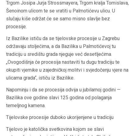
Trgom Josipa Jurja Strossmayera, Trgom kralja Tomislava,
Šenoinom ulicom te se vratiti u Palmotićevu ulicu. U
slučaju kiše održat će se samo misno slavlje bez
procesije.
Iz Bazilike ističu da se tijelovske procesije u Zagrebu
održavaju stoljećima, a da Bazilika u Palmotićevoj tu
tradiciju u središtu grada njeguje već desetljećima.
„Ovogodišnja će procesija nastaviti tu dugu tradiciju te
okupiti vjernike u zajedničkoj molitvi i svjedočenju vjere na
ulicama grada“, ističu iz Bazilike.
Napominju i da se procesija odvija u jubilarnoj godini —
Bazilika ove godine slavi 125 godina od polaganja
temeljnog kamena.
Tijelovske procesije duboko ukorijenjene u tradiciju
Tijelovo je katolička svetkovina kojom se slavi