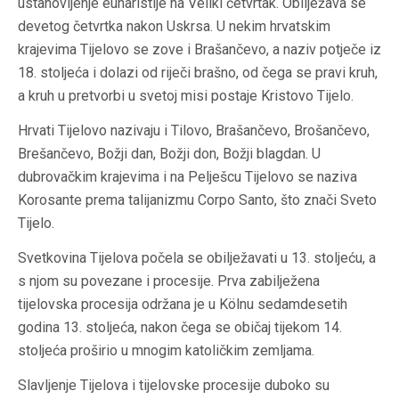
ustanovljenje euharistije na Veliki četvrtak. Obilježava se
devetog četvrtka nakon Uskrsa. U nekim hrvatskim
krajevima Tijelovo se zove i Brašančevo, a naziv potječe iz
18. stoljeća i dolazi od riječi brašno, od čega se pravi kruh,
a kruh u pretvorbi u svetoj misi postaje Kristovo Tijelo.
Hrvati Tijelovo nazivaju i Tilovo, Brašančevo, Brošančevo,
Brešančevo, Božji dan, Božji don, Božji blagdan. U
dubrovačkim krajevima i na Pelješcu Tijelovo se naziva
Korosante prema talijanizmu Corpo Santo, što znači Sveto
Tijelo.
Svetkovina Tijelova počela se obilježavati u 13. stoljeću, a
s njom su povezane i procesije. Prva zabilježena
tijelovska procesija održana je u Kölnu sedamdesetih
godina 13. stoljeća, nakon čega se običaj tijekom 14.
stoljeća proširio u mnogim katoličkim zemljama.
Slavljenje Tijelova i tijelovske procesije duboko su