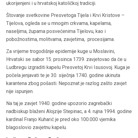
ukorijenjeni i u hrvatskoj katoličkoj tradiciji.
Štovanje svetkovine Presvetoga Tijela i Krvi Kristove –
Tijelova, ogleda se u mnogim crkvama, kapelama,
naseljima, župama posvećenima Tijelovu, kao i
pobožnostima, molitvama, zavjetima, procesijama.
Za vrijeme trogodišnje epidemije kuge u Moslavini,
Hrvatski se sabor 15. prosinca 1739. zavjetovao da će u
Ludbregu izgraditi kapelu Presvetoj Krvi Isusovoj. Kuga je
počela jenjavati te je 30. siječnja 1740. godine ukinuta
karantena zbog pošasti. Nepoznat je razlog zašto zavjet
nije ispunjen.
Na taj je zavjet 1940. godine upozorio zagrebački
nadbiskup blaženi Alojzije Stepinac, a 4. rujna 1994. godine
kardinal Franjo Kuharić je pred oko 100.000 vjernika
blagoslovio zavjetnu kapelu.