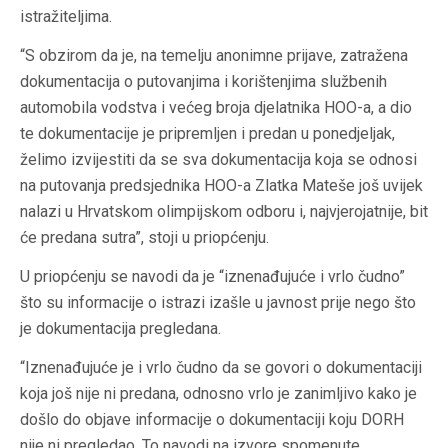
istražiteljima.
“S obzirom da je, na temelju anonimne prijave, zatražena
dokumentacija o putovanjima i korištenjima službenih
automobila vodstva i većeg broja djelatnika HOO-a, a dio
te dokumentacije je pripremljen i predan u ponedjeljak,
želimo izvijestiti da se sva dokumentacija koja se odnosi
na putovanja predsjednika HOO-a Zlatka Mateše još uvijek
nalazi u Hrvatskom olimpijskom odboru i, najvjerojatnije, bit
će predana sutra”, stoji u priopćenju.
U priopćenju se navodi da je “iznenađujuće i vrlo čudno”
što su informacije o istrazi izašle u javnost prije nego što
je dokumentacija pregledana.
“Iznenađujuće je i vrlo čudno da se govori o dokumentaciji
koja još nije ni predana, odnosno vrlo je zanimljivo kako je
došlo do objave informacije o dokumentaciji koju DORH
nije ni pregledao. To navodi na izvore spomenute