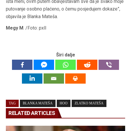
išta meni, ovim putem obavještavam sve da je svako moje
putovanje osobno plaćeno, o čemu posjedujem dokaze”,
objavila je Blanka Mateša.
Megy M
. /Foto: pxll
Širi dalje
TAG
BLANKA MATEŠA
HOO
ZLATKO MATEŠA
RELATED ARTICLES