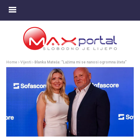
Home
Vijesti
Blanka Mateša: “Lažima mi se nanosi ogromna šteta”