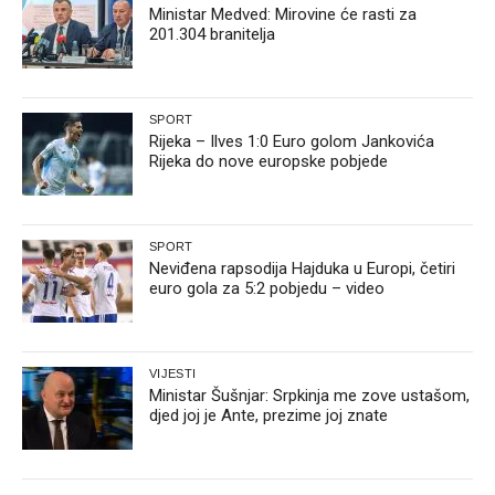
Ministar Medved: Mirovine će rasti za
201.304 branitelja
SPORT
Rijeka – Ilves 1:0 Euro golom Jankovića
Rijeka do nove europske pobjede
SPORT
Neviđena rapsodija Hajduka u Europi, četiri
euro gola za 5:2 pobjedu – video
VIJESTI
Ministar Šušnjar: Srpkinja me zove ustašom,
djed joj je Ante, prezime joj znate