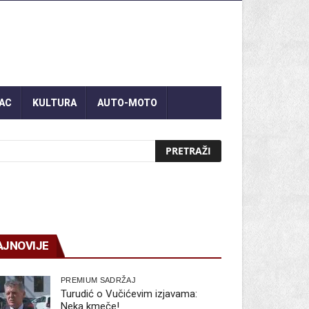
AC
KULTURA
AUTO-MOTO
AJNOVIJE
PREMIUM SADRŽAJ
Turudić o Vučićevim izjavama:
Neka kmeče!