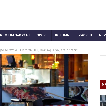
REMIUM SADRŽAJ
SPORT
KOLUMNE
ZAGREB
NOV
 se raznio u restoranu u Njemačkoj: “Ovo je terorizam!”
N