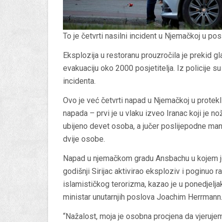
To je četvrti nasilni incident u Njemačkoj u posl
Eksplozija u restoranu prouzročila je prekid gl
evakuaciju oko 2000 posjetitelja. Iz policije 
incidenta.
Ovo je već četvrti napad u Njemačkoj u protekl
napada – prvi je u vlaku izveo Iranac koji je 
ubijeno devet osoba, a jučer poslijepodne manij
dvije osobe.
Napad u njemačkom gradu Ansbachu u kojem je
godišnji Sirijac aktivirao eksploziv i poginuo ra
islamističkog terorizma, kazao je u ponedjelja
ministar unutarnjih poslova Joachim Herrmann
“Nažalost, moja je osobna procjena da vjerujem