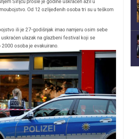
em Sirijcu prošle je godine uskraćen azil u
amoubojstvo. Od 12 ozlijeđenih osoba tri su u teškom
ubojstvo ili je 27-godišnjak imao namjeru osim sebe
io uskraćen ulazak na glazbeni festival koji se
ko 2000 osoba je evakuirano.