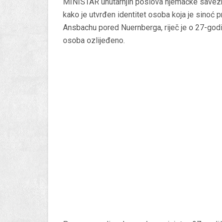
MINISTAR unutarnjih poslova njemačke save
kako je utvrđen identitet osoba koja je sinoć
Ansbachu pored Nuernberga, riječ je o 27-godišn
osoba ozlijeđeno.