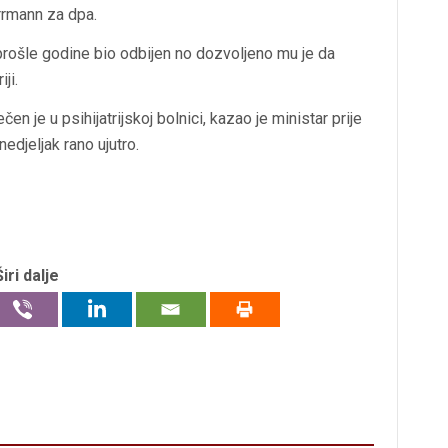
rrmann za dpa.
prošle godine bio odbijen no dozvoljeno mu je da
ji.
ečen je u psihijatrijskoj bolnici, kazao je ministar prije
edjeljak rano ujutro.
Širi dalje