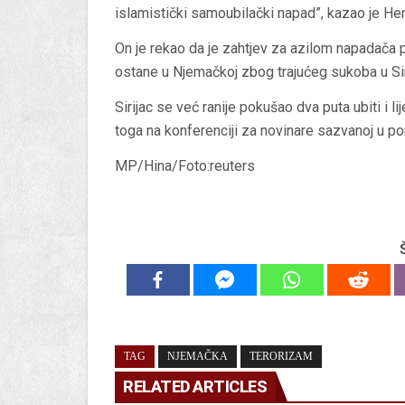
islamistički samoubilački napad”, kazao je He
On je rekao da je zahtjev za azilom napadača 
ostane u Njemačkoj zbog trajućeg sukoba u Siri
Sirijac se već ranije pokušao dva puta ubiti i lij
toga na konferenciji za novinare sazvanoj u pon
MP/Hina/Foto:reuters
TAG
NJEMAČKA
TERORIZAM
RELATED ARTICLES