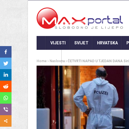
VIJESTI
SVIJET
HRVATSKA
P
GASTRO
Home
Naslovna
ČETVRTI NAPAD U TJEDAN DANA Sirijac