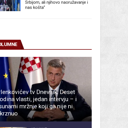
Srbijom, ali njihovo naoružavanje i
nas košta”
OLUMNE
lenkovićev tv Dnevnik: Deset
odina vlasti, jedan intervju – i
sunami mržnje koji ga nije ni
krznuo