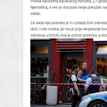
Prema navodima bavarskog ministra, 27-godišnj
Njemačkoj, a već je dva puta ranije pokušao s
stanju.
Za sada nije poznato je li u pitanju bilo samo
ubiti i više osoba, jer mu je prije eksplozije b
održavao u blizini, koji je potom prekinut, a o