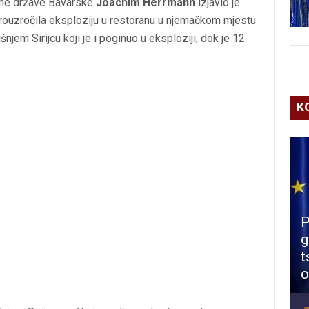
zne države Bavarske
Joachim Herrmann
izjavio je
 prouzročila eksploziju u restoranu u njemačkom mjestu
jem Sirijcu koji je i poginuo u eksploziji, dok je 12
K
P
g
t
o