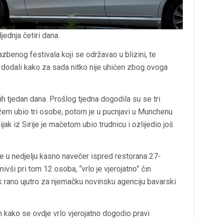
jednja četiri dana.
azbenog festivala koji se održavao u blizini, te
su dodali kako za sada nitko nije uhićen zbog ovoga
ih tjedan dana. Prošlog tjedna dogodila su se tri
nožem ubio tri osobe, potom je u pucnjavi u Munchenu
ak iz Sirije je mačetom ubio trudnicu i ozlijedio još
 u nedjelju kasno navečer ispred restorana 27-
nivši pri tom 12 osoba, “vrlo je vjerojatno” čin
k rano ujutro za njemačku novinsku agenciju bavarski
.
 kako se ovdje vrlo vjerojatno dogodio pravi