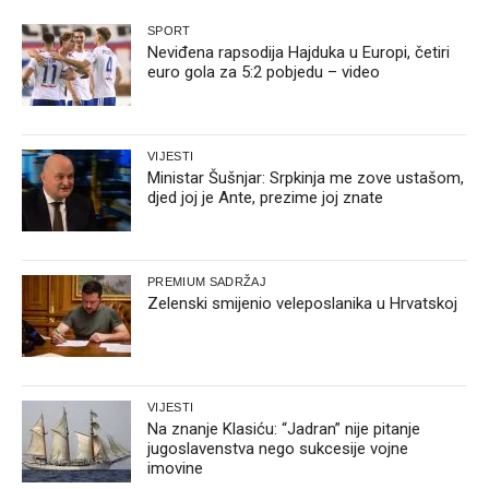
SPORT
Neviđena rapsodija Hajduka u Europi, četiri
euro gola za 5:2 pobjedu – video
VIJESTI
Ministar Šušnjar: Srpkinja me zove ustašom,
djed joj je Ante, prezime joj znate
PREMIUM SADRŽAJ
Zelenski smijenio veleposlanika u Hrvatskoj
VIJESTI
Na znanje Klasiću: “Jadran” nije pitanje
jugoslavenstva nego sukcesije vojne
imovine