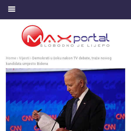
Home
Vijesti
Demokrati u šoku nakon TV debate, traže novog
kandidata umjesto Bidena