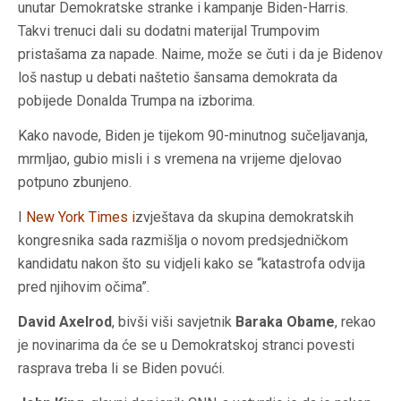
unutar Demokratske stranke i kampanje Biden-Harris.
Takvi trenuci dali su dodatni materijal Trumpovim
pristašama za napade. Naime, može se čuti i da je Bidenov
loš nastup u debati naštetio šansama demokrata da
pobijede Donalda Trumpa na izborima.
Kako navode, Biden je tijekom 90-minutnog sučeljavanja,
mrmljao, gubio misli i s vremena na vrijeme djelovao
potpuno zbunjeno.
I
New York Times
i
zvještava da skupina demokratskih
kongresnika sada razmišlja o novom predsjedničkom
kandidatu nakon što su vidjeli kako se “katastrofa odvija
pred njihovim očima”.
David Axelrod
, bivši viši savjetnik
Baraka Obame
, rekao
je novinarima da će se u Demokratskoj stranci povesti
rasprava treba li se Biden povući.