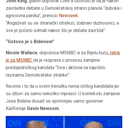
John King
, glavni dopisnik CNN-a ustvrdio je da je nakon
završetka debate u Demokratskoj stranci planula “duboka i
agresivna panika”, prenosi
Newseek
.
“Angažirali su se stranački stratezi, izabrani dužnosnici, a
sve je počelo odmah nakon što je debata završila”.
“Gotovo je s Bidenom”
Nicole Wallace
, dopisnica MSNBC-a za Bijelu kuću,
rekla
je za MSNBC
da je rasprava o procesu zamjene
predsjedničkog kanidata “živa i aktivna na najvišim
razinama Demokratske stranke”.
Recimo i to da u ovom trenutku nema očitog kandidata jer
su izbori za samo nekoliko mjeseci. U kontekstu zamjene
Joea Bidena dosad se spominjao samo guverner
Kalifornije
Gavin Newsom
.