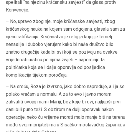
apelirali “na njezinu kršćansku savjest” da glasa protiv
Konvencije.
– No, upravo zbog nje, moje kršćanske savjesti, zbog
kršćanskog nauka na kojem sam odgojena, glasala sam za
njenu ratifikaciju. Kršćanstvo je religija kojoj je temelj
nenasilje i duboko vjerujem kako bi naše društvo bilo
znatno drugačije kada bi svi koji se pozivaju na ovakve
vrijednosti uistinu po njima živjeli – napominje ta
političarka koja se i dalje oporavlja od posljedica
komplikacija tijekom porođaja.
– Na sreću, Roza je izvrsno, jako dobro napreduje, a i ja se
polako vraćam u normalu. A za to evo i javno moram
zahvaliti svojoj mami Mariji, bez koje bi ovi, najljepši prvi
dani bili puno teži. S obzirom na dulji oporavak nakon
operacije, neko ću vrijeme morati malo manje biti na terenu
među svojim prijateljima u Sisačko-moslavačkoj županiji, a