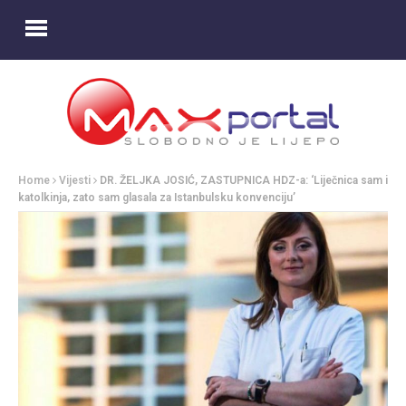
Home
Vijesti
DR. ŽELJKA JOSIĆ, ZASTUPNICA HDZ-a: ‘Liječnica sam i
katolkinja, zato sam glasala za Istanbulsku konvenciju’