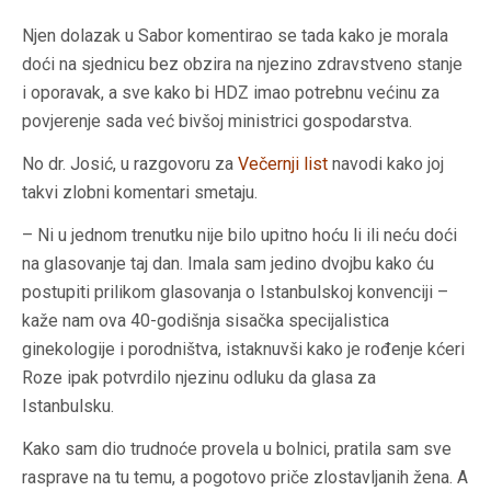
Njen dolazak u Sabor komentirao se tada kako je morala
doći na sjednicu bez obzira na njezino zdravstveno stanje
i oporavak, a sve kako bi HDZ imao potrebnu većinu za
povjerenje sada već bivšoj ministrici gospodarstva.
No dr. Josić, u razgovoru za
Večernji list
navodi kako joj
takvi zlobni komentari smetaju.
– Ni u jednom trenutku nije bilo upitno hoću li ili neću doći
na glasovanje taj dan. Imala sam jedino dvojbu kako ću
postupiti prilikom glasovanja o Istanbulskoj konvenciji –
kaže nam ova 40-godišnja sisačka specijalistica
ginekologije i porodništva, istaknuvši kako je rođenje kćeri
Roze ipak potvrdilo njezinu odluku da glasa za
Istanbulsku.
Kako sam dio trudnoće provela u bolnici, pratila sam sve
rasprave na tu temu, a pogotovo priče zlostavljanih žena. A