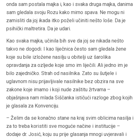
onda sam postala majka i, kao i svaka druga majka, danima
sam gledala svoju Rozu kako mirno spava. Ne mogu ni
zamisliti da joj ikada itko poželi učiniti nešto loše. Da je
psihički maltretira. Da je udari.
Kao svaka majka, učinila bih sve da joj se nikada nešto
takvo ne dogodi. I kao liječnica često sam gledala žene
koje su bile izložene nasilju u obitelji uz šarolika
opravdanja za ozljede koje smo im liječili. Ali jedno im je
bilo zajedničko. Strah od nasilnika. Zato su šutjele i
uglavnom nisu prijavljivale nasilnike bez obzira na sve
zakone koje imamo i koji nude zaštitu žrtvama –
objašnjava nam mlada Siščanka ističući razloge zbog kojih
je glasala za Konvenciju.
– Želim da se konačno stane na kraj svim oblicima nasilja i
za to treba koristiti sve moguće načine i institucije –
dodaje dr. Josić, koju su prije glasanja mnogi uvjeravali i