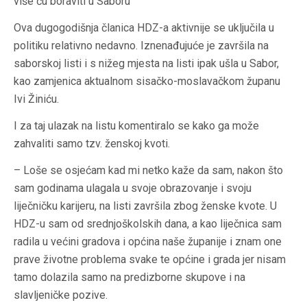
više ću boraviti u Saboru
Ova dugogodišnja članica HDZ-a aktivnije se uključila u
politiku relativno nedavno. Iznenađujuće je završila na
saborskoj listi i s nižeg mjesta na listi ipak ušla u Sabor,
kao zamjenica aktualnom sisačko-moslavačkom županu
Ivi Žiniću.
I za taj ulazak na listu komentiralo se kako ga može
zahvaliti samo tzv. ženskoj kvoti.
– Loše se osjećam kad mi netko kaže da sam, nakon što
sam godinama ulagala u svoje obrazovanje i svoju
liječničku karijeru, na listi završila zbog ženske kvote. U
HDZ-u sam od srednjoškolskih dana, a kao liječnica sam
radila u većini gradova i općina naše županije i znam one
prave životne problema svake te općine i grada jer nisam
tamo dolazila samo na predizborne skupove i na
slavljeničke pozive.