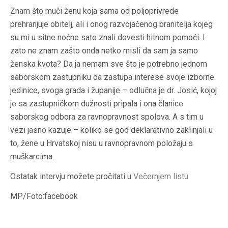
Znam što muči ženu koja sama od poljoprivrede
prehranjuje obitelj, ali i onog razvojačenog branitelja kojeg
su mi u sitne noćne sate znali dovesti hitnom pomoći. I
zato ne znam zašto onda netko misli da sam ja samo
ženska kvota? Da ja nemam sve što je potrebno jednom
saborskom zastupniku da zastupa interese svoje izborne
jedinice, svoga grada i županije – odlučna je dr. Josić, kojoj
je sa zastupničkom dužnosti pripala i ona članice
saborskog odbora za ravnopravnost spolova. A s tim u
vezi jasno kazuje – koliko se god deklarativno zaklinjali u
to, žene u Hrvatskoj nisu u ravnopravnom položaju s
muškarcima.
Ostatak intervju možete pročitati u
Večernjem listu
MP/Foto:facebook