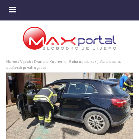
Home
Vijesti
Drama u Koprivnici: Beba ostala zaključana u autu,
spašavali ju vatrogasci