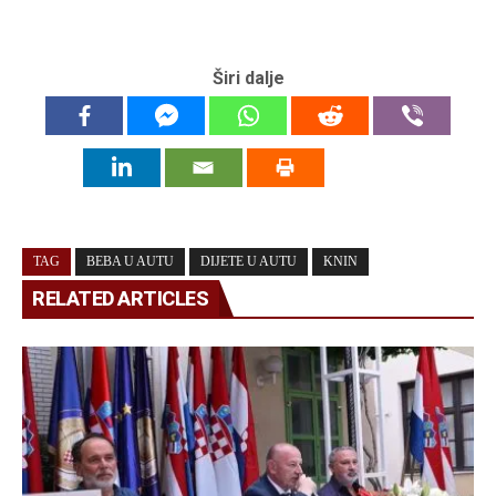
Širi dalje
TAG
BEBA U AUTU
DIJETE U AUTU
KNIN
RELATED ARTICLES