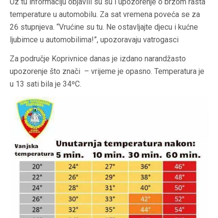
Uz tu informaciju objavili su su i upozorenje o brzom rasta
temperature u automobilu. Za sat vremena poveća se za
26 stupnjeva. “Vrućine su tu. Ne ostavljajte djecu i kućne
ljubimce u automobilima!”, upozoravaju vatrogasci
Za područje Koprivnice danas je izdano narandžasto
upozorenje što znači – vrijeme je opasno. Temperatura je
u 13 sati bila je 34ºC.