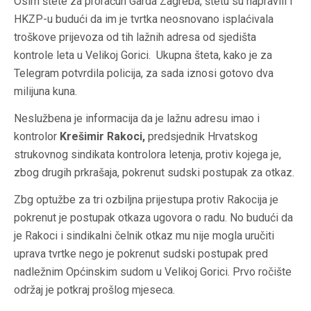
Osim štete za proračun Garda Zagreba, štetu su napravili i
HKZP-u budući da im je tvrtka neosnovano isplaćivala
troškove prijevoza od tih lažnih adresa od sjedišta
kontrole leta u Velikoj Gorici. Ukupna šteta, kako je za
Telegram potvrdila policija, za sada iznosi gotovo dva
milijuna kuna.
Neslužbena je informacija da je lažnu adresu imao i
kontrolor
Krešimir Rakoci,
predsjednik Hrvatskog
strukovnog sindikata kontrolora letenja, protiv kojega je,
zbog drugih prkrašaja, pokrenut sudski postupak za otkaz.
Zbg optužbe za tri ozbiljna prijestupa protiv Rakocija je
pokrenut je postupak otkaza ugovora o radu. No budući da
je Rakoci i sindikalni čelnik otkaz mu nije mogla uručiti
uprava tvrtke nego je pokrenut sudski postupak pred
nadležnim Općinskim sudom u Velikoj Gorici. Prvo ročište
održaj je potkraj prošlog mjeseca.