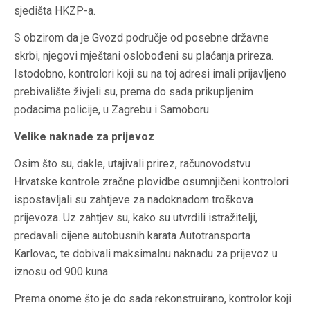
sjedišta HKZP-a.
S obzirom da je Gvozd područje od posebne državne
skrbi, njegovi mještani oslobođeni su plaćanja prireza.
Istodobno, kontrolori koji su na toj adresi imali prijavljeno
prebivalište živjeli su, prema do sada prikupljenim
podacima policije, u Zagrebu i Samoboru.
Velike naknade za prijevoz
Osim što su, dakle, utajivali prirez, računovodstvu
Hrvatske kontrole zračne plovidbe osumnjičeni kontrolori
ispostavljali su zahtjeve za nadoknadom troškova
prijevoza. Uz zahtjev su, kako su utvrdili istražitelji,
predavali cijene autobusnih karata Autotransporta
Karlovac, te dobivali maksimalnu naknadu za prijevoz u
iznosu od 900 kuna.
Prema onome što je do sada rekonstruirano, kontrolor koji