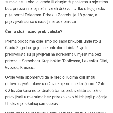
sumnja se, u okolici grada ili drugim županijama u mjestima
bez prireza i na taj način varali državu i tvrtku u kojoj rade,
piše portal Telegram. Prirez u Zagrebu je 18 posto, a
prijavljivali su se u naseljima bez prireza.
Čemu služi lažno prebivalište?
Prema podacima koje smo do sada prikupili, umjesto u
Gradu Zagrebu gdje su kontrolori doista živjeli,
prebivališta su prijavljivali na adresama u mjestima bez
prireza – Samoboru, Krapinskim Toplicama, Lekeniku, Glini,
Gvozdu, Krašiću…
Ovdje valja spomenuti da je riječ o ljudima koji imaju
gotovo najviše plaće u državi, koje se one kreću
od 47 do
60 tisuća
kuna neto. Unatoč tome, prebivališta su lažno
prijavljivali u mjestima bez prireza kako bi izbjegli plaćanje
tih davanja lokalnoj samoupravi.