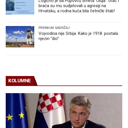
Logično je da Pupovcu smeta ‘Oluja’: otac i
braća su mu sudjelovali u agresiji na
Hrvatsku, a rodna kuća bila četnički štab!
PREMIUM SADRŽAJ
Vojvodina nije Srbija. Kako je 1918. postala
njezin “dio”
KOLUMNE