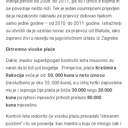
stavlja period od 2008. do 2011., pa su i iznos s kojima ih
se povezuje nešto niži. Tek je jedan osumnjičeni prijavljen
da je nezakonito naknadu za prijevoz dobivao tijekom
samo jedne godine – od 2010. do 2011. godine. Istražitelji
su utvrdili da je uzimao novac za prijevoz od Blatuše, iako
zapravo živi u naselju na jugoistočnom izlazu iz Zagreba.
Ektremno visoke plaće
Dakle, inaoko superbpogati kontrolili letra masovno su
varali da bi bili još bogatije. Primjerice, plaća
Krešimira
Rakocija
veća je od
50. 000 kuna u neto iznosu
(neslužbeno je oko 55. 000 kuna), a u istoj tvrtki zaposlena
mu je i supruga čija plaća je bliže
30.000
nego
20.000
kuna
pa njihovi mjesečni prihodi prelaze
80.000
kuna
mjesečno.
Kontroli leta redovito će visoku plaću pravadati “stresnim
poslom” i to se ponavlja kao mantra u koju će mnogo čak i