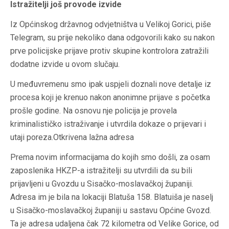
Istražitelji još provode izvide
Iz Općinskog državnog odvjetništva u Velikoj Gorici, piše
Telegram, su prije nekoliko dana odgovorili kako su nakon
prve policijske prijave protiv skupine kontrolora zatražili
dodatne izvide u ovom slučaju.
U međuvremenu smo ipak uspjeli doznali nove detalje iz
procesa koji je krenuo nakon anonimne prijave s početka
prošle godine. Na osnovu nje policija je provela
kriminalističko istraživanje i utvrdila dokaze o prijevari i
utaji poreza.Otkrivena lažna adresa
Prema novim informacijama do kojih smo došli, za osam
zaposlenika HKZP-a istražitelji su utvrdili da su bili
prijavljeni u Gvozdu u Sisačko-moslavačkoj županiji.
Adresa im je bila na lokaciji Blatuša 158. Blatuiša je naselj
u Sisačko-moslavačkoj županiji u sastavu Općine Gvozd.
Ta je adresa udaljena čak 72 kilometra od Velike Gorice, od