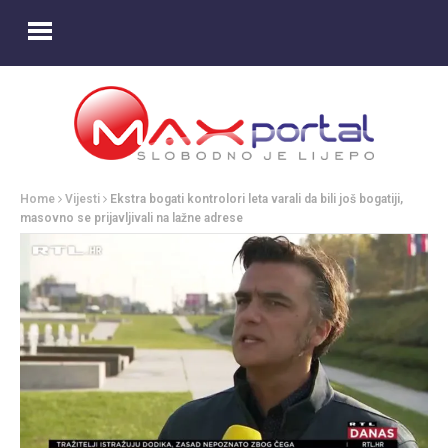
Home
Vijesti
Ekstra bogati kontrolori leta varali da bili još bogatiji,
masovno se prijavljivali na lažne adrese