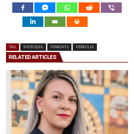
TAG
SVETI ILIJA
VINKOVCI
VINKULJA
RELATED ARTICLES