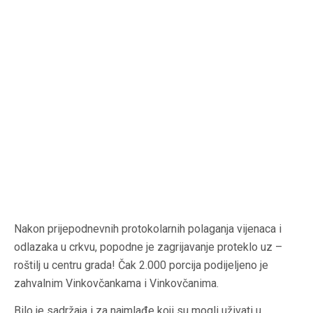
Nakon prijepodnevnih protokolarnih polaganja vijenaca i
odlazaka u crkvu, popodne je zagrijavanje proteklo uz –
roštilj u centru grada! Čak 2.000 porcija podijeljeno je
zahvalnim Vinkovčankama i Vinkovčanima.
Bilo je sadržaja i za najmlađe koji su mogli uživati u