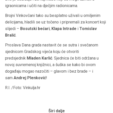
igraonicama i učiti na dječjim radionicama.
Brojni Vinkovčani tako su besplatno uživali u omiljenim
delicijama, hladili se uz točeno i pripremali za koncert koji
slijedi –
Bosutski bećari
,
Klapa Intrade
i
Tomislav
Bralić
.
Proslava Dana grada nastavit će se sutra i svečanom
sjednicom Gradskog vijeća koju će otvoriti
predsjednik
Mladen Karlić
. Sjednica će biti održana u
novoj suvremenoj knjižnici, a šuška se kako bi ovom
događaju mogao nazočiti – glavom i bez brade – i
sam
Andrej Plenković
!
R.I. /Foto: Vinkulja.hr
Širi dalje