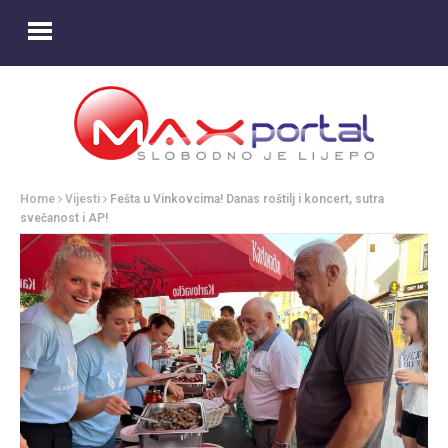
Home
Vijesti
Fešta u Vinkovcima! Danas roštilj i koncert, sutra
svečanost i AP!