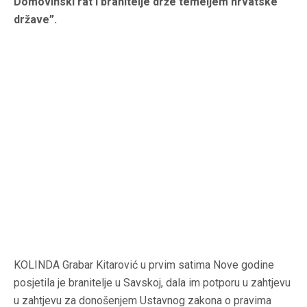
Domovinski rat i branitelje drže temeljem hrvatske
države”.
KOLINDA Grabar Kitarović u prvim satima Nove godine
posjetila je branitelje u Savskoj, dala im potporu u zahtjevu
u zahtjevu za donošenjem Ustavnog zakona o pravima