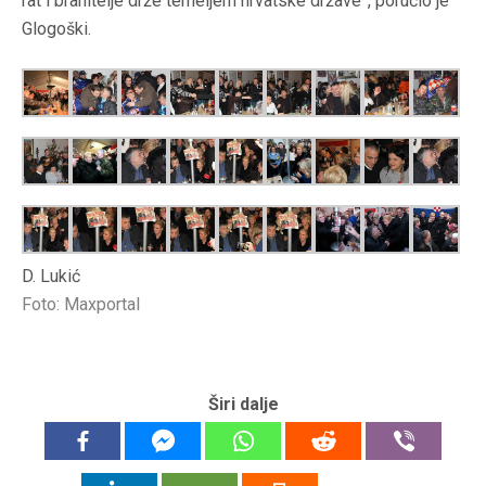
rat i branitelje drže temeljem hrvatske države”, poručio je
Glogoški.
D. Lukić
Foto: Maxportal
Širi dalje