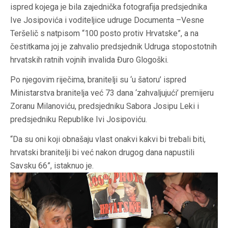
ispred kojega je bila zajednička fotografija predsjednika
Ive Josipovića i voditeljice udruge Documenta –Vesne
Teršelič s natpisom “100 posto protiv Hrvatske”, a na
čestitkama joj je zahvalio predsjednik Udruga stopostotnih
hrvatskih ratnih vojnih invalida Đuro Glogoški.
Po njegovim riječima, branitelji su ‘u šatoru’ ispred
Ministarstva branitelja već 73 dana ‘zahvaljujući’ premijeru
Zoranu Milanoviću, predsjedniku Sabora Josipu Leki i
predsjedniku Republike Ivi Josipoviću.
“Da su oni koji obnašaju vlast onakvi kakvi bi trebali biti,
hrvatski branitelji bi već nakon drugog dana napustili
Savsku 66”, istaknuo je.