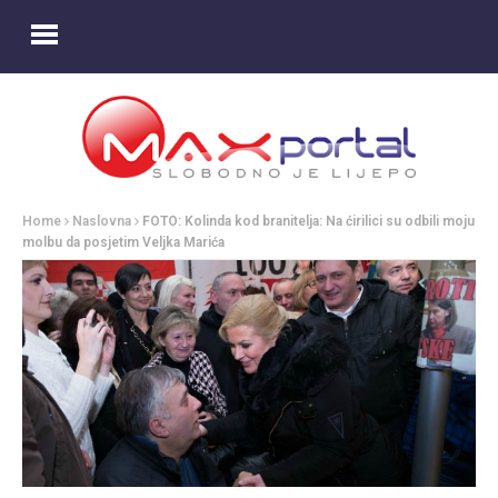
Home
Naslovna
FOTO: Kolinda kod branitelja: Na ćirilici su odbili moju
molbu da posjetim Veljka Marića