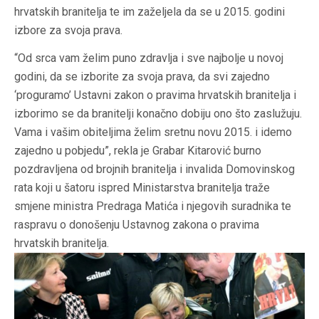
hrvatskih branitelja te im zaželjela da se u 2015. godini
izbore za svoja prava.
“Od srca vam želim puno zdravlja i sve najbolje u novoj
godini, da se izborite za svoja prava, da svi zajedno
‘proguramo’ Ustavni zakon o pravima hrvatskih branitelja i
izborimo se da branitelji konačno dobiju ono što zaslužuju.
Vama i vašim obiteljima želim sretnu novu 2015. i idemo
zajedno u pobjedu”, rekla je Grabar Kitarović burno
pozdravljena od brojnih branitelja i invalida Domovinskog
rata koji u šatoru ispred Ministarstva branitelja traže
smjene ministra Predraga Matića i njegovih suradnika te
raspravu o donošenju Ustavnog zakona o pravima
hrvatskih branitelja.