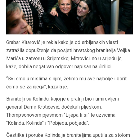
Grabar Kitarović je rekla kako je od srbijanskih vlasti
zatražila dopuštenje da posjeti hrvatskog branitelja Veljka
Marića u zatvoru u Srijemskoj Mitrovici, no u srijedu je,
kaže, dobila negativan odgovor napisan na ćirilici.
“Svi smo u mislima s njim, želimo mu sve najbolje i borit
ćemo se za njega”, kazala je.
Branitelji su Kolindu, kojoj je u pratnji bio i umirovljeni
general Damir Krstičević, dočekali pljeskom,
Thompsonovom pjesmom “Lijepa li si” te uzvicima
“Kolinda, Kolinda” i “Pobjeda, pobjeda”.
Čestitke i poruke Kolinda je braniteljima uputila za stolom