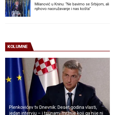
Milanović u Kninu: “Ne bavimo se Srbijom, ali
njihovo naoružavanje i nas košta”
KOLUMNE
Plenkovićev tv Dnevnik: Deset godina vlasti,
jedan intervju – i tsunami mržnje koji ga nije ni