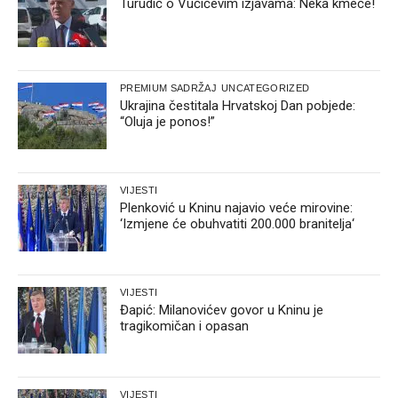
Turudić o Vučićevim izjavama: Neka kmeče!
PREMIUM SADRŽAJ
UNCATEGORIZED
Ukrajina čestitala Hrvatskoj Dan pobjede:
“Oluja je ponos!”
VIJESTI
Plenković u Kninu najavio veće mirovine:
‘Izmjene će obuhvatiti 200.000 branitelja‘
VIJESTI
Đapić: Milanovićev govor u Kninu je
tragikomičan i opasan
VIJESTI