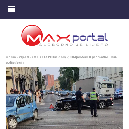
Home
Vijesti
FOTO / Ministar Anušić sudjelovao u prometnoj. Ima
ozlijeđenih