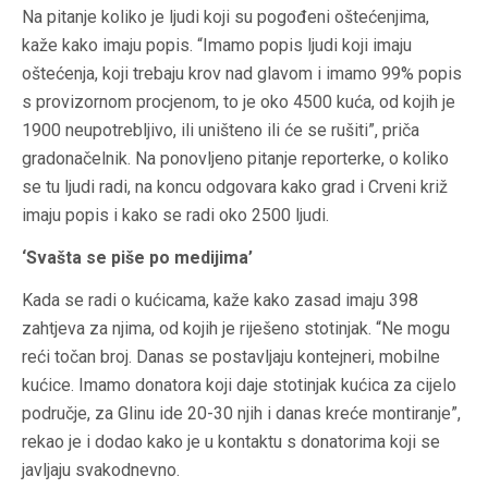
Na pitanje koliko je ljudi koji su pogođeni oštećenjima,
kaže kako imaju popis. “Imamo popis ljudi koji imaju
oštećenja, koji trebaju krov nad glavom i imamo 99% popis
s provizornom procjenom, to je oko 4500 kuća, od kojih je
1900 neupotrebljivo, ili uništeno ili će se rušiti”, priča
gradonačelnik. Na ponovljeno pitanje reporterke, o koliko
se tu ljudi radi, na koncu odgovara kako grad i Crveni križ
imaju popis i kako se radi oko 2500 ljudi.
‘Svašta se piše po medijima’
Kada se radi o kućicama, kaže kako zasad imaju 398
zahtjeva za njima, od kojih je riješeno stotinjak. “Ne mogu
reći točan broj. Danas se postavljaju kontejneri, mobilne
kućice. Imamo donatora koji daje stotinjak kućica za cijelo
područje, za Glinu ide 20-30 njih i danas kreće montiranje”,
rekao je i dodao kako je u kontaktu s donatorima koji se
javljaju svakodnevno.