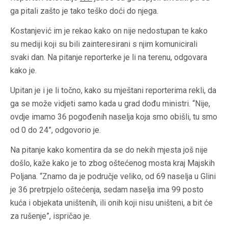
ga pitali zašto je tako teško doći do njega.
Kostanjević im je rekao kako on nije nedostupan te kako
su mediji koji su bili zainteresirani s njim komunicirali
svaki dan. Na pitanje reporterke je li na terenu, odgovara
kako je.
Upitan je i je li točno, kako su mještani reporterima rekli, da
ga se može vidjeti samo kada u grad dođu ministri. “Nije,
ovdje imamo 36 pogođenih naselja koja smo obišli, tu smo
od 0 do 24”, odgovorio je.
Na pitanje kako komentira da se do nekih mjesta još nije
došlo, kaže kako je to zbog oštećenog mosta kraj Majskih
Poljana. “Znamo da je područje veliko, od 69 naselja u Glini
je 36 pretrpjelo oštećenja, sedam naselja ima 99 posto
kuća i objekata uništenih, ili onih koji nisu uništeni, a bit će
za rušenje”, ispričao je.