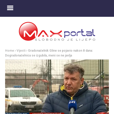
Home
Vijesti
Gradonačelnik Gline se pojavio nakon 8 dana:
Dogradonačelnica se izgubila, meni se ne javlja