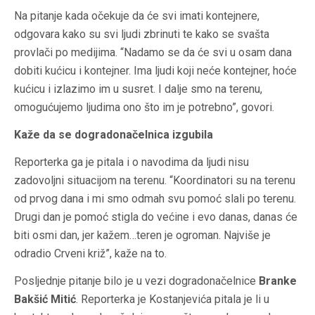
Na pitanje kada očekuje da će svi imati kontejnere,
odgovara kako su svi ljudi zbrinuti te kako se svašta
provlači po medijima. “Nadamo se da će svi u osam dana
dobiti kućicu i kontejner. Ima ljudi koji neće kontejner, hoće
kućicu i izlazimo im u susret. I dalje smo na terenu,
omogućujemo ljudima ono što im je potrebno”, govori.
Kaže da se dogradonačelnica izgubila
Reporterka ga je pitala i o navodima da ljudi nisu
zadovoljni situacijom na terenu. “Koordinatori su na terenu
od prvog dana i mi smo odmah svu pomoć slali po terenu.
Drugi dan je pomoć stigla do većine i evo danas, danas će
biti osmi dan, jer kažem…teren je ogroman. Najviše je
odradio Crveni križ”, kaže na to.
Posljednje pitanje bilo je u vezi dogradonačelnice
Branke
Bakšić Mitić
. Reporterka je Kostanjevića pitala je li u