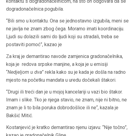
kontaktu s dogradonačelnicom, na što on odgovara da se
dogradonačelnica pogubila.
“Bili smo u kontaktu. Ona se jednostavno izgubila, meni se
ne javlja ne znam zbog čega. Moramo imati koordinaciju.
Ljudi su dolazili sami do ljudi koji su stradali, treba se
postaviti pomoć”, kazao je
Za kraj je demantirao navode zamjenica gradonačelnika,
koja je redova srpske manjine, a koja je u emisiji
“
Nedjeljom u dva
” rekla kako su je kada je došla na radno
mjesto na početku mandata u uredu dočekali štakori.
“Drugi ili treći dan je u mojoj kancelariji u vazi bio štakor.
Imam i slike. Tko je njega stavio, ne znam, nije ni bitno, ne
znam je li to bila poruka dobrodošlice ili ne“, kazala je
Bakšić Mitić.
Kostanjević je kratko demantirao njenu izjavu: “Nije točno”,
kazao je gradonačelnik Gline.