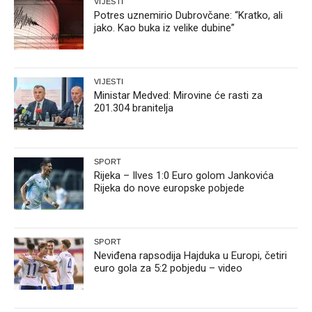
VIJESTI
Potres uznemirio Dubrovčane: “Kratko, ali
jako. Kao buka iz velike dubine”
VIJESTI
Ministar Medved: Mirovine će rasti za
201.304 branitelja
SPORT
Rijeka – Ilves 1:0 Euro golom Jankovića
Rijeka do nove europske pobjede
SPORT
Neviđena rapsodija Hajduka u Europi, četiri
euro gola za 5:2 pobjedu – video