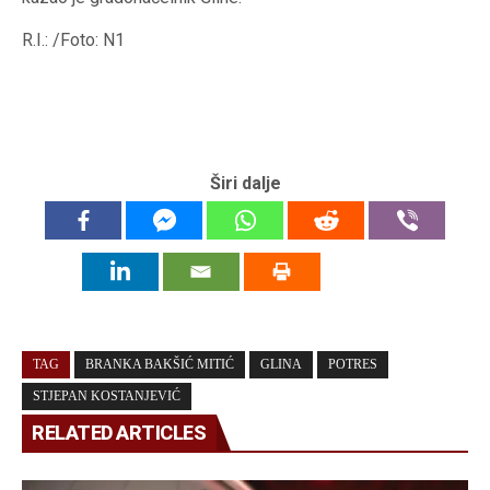
R.I.: /Foto: N1
Širi dalje
TAG
BRANKA BAKŠIĆ MITIĆ
GLINA
POTRES
STJEPAN KOSTANJEVIĆ
RELATED ARTICLES