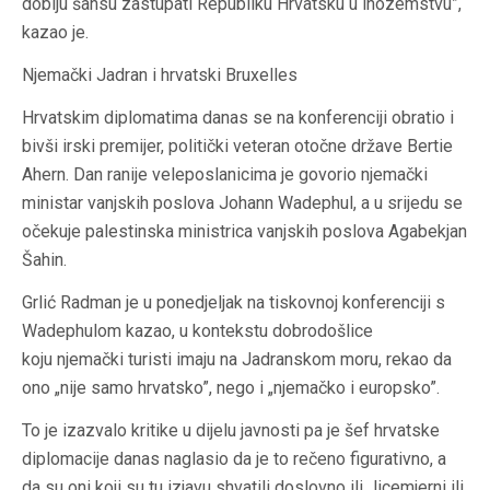
dobiju šansu zastupati Republiku Hrvatsku u inozemstvu”,
kazao je.
Njemački Jadran i hrvatski Bruxelles
Hrvatskim diplomatima danas se na konferenciji obratio i
bivši irski premijer, politički veteran otočne države Bertie
Ahern. Dan ranije veleposlanicima je govorio njemački
ministar vanjskih poslova Johann Wadephul, a u srijedu se
očekuje palestinska ministrica vanjskih poslova Agabekjan
Šahin.
Grlić Radman je u ponedjeljak na tiskovnoj konferenciji s
Wadephulom kazao, u kontekstu dobrodošlice
koju njemački turisti imaju na Jadranskom moru, rekao da
ono „nije samo hrvatsko”, nego i „njemačko i europsko”.
To je izazvalo kritike u dijelu javnosti pa je šef hrvatske
diplomacije danas naglasio da je to rečeno figurativno, a
da su oni koji su tu izjavu shvatili doslovno ili „licemjerni ili