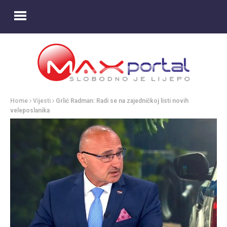
Home
Vijesti
Grlić Radman: Radi se na zajedničkoj listi novih
veleposlanika