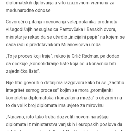
diplomatskih djelovanja u vrlo izazovnom vremenu za
međunarodne odnose.
Govoreći o pitanju imenovanja veleposlanika, predmetu
višegodišnjih nesuglasica Pantovčaka i Banskih dvora,
ministar je rekao da se utvrdio „inicijalni papir” na kojem se
sada radi s predstavnikom Milanovićeva ureda.
„To je proces koji traje”, rekao je Grlić Radman, pa dodao
da očekuje „konsolidiranje liste koja će u konačnici biti
zajednička lista”.
Nije htio govoriti o detaljima razgovora kako bi se „zaštitio
integritet samog procesa” kojim se mora „promijeniti
kompletna diplomatska i konzularna mreža” s obzirom na
to da velik broj diplomata ima uvjete za mirovinu.
„Naravno, isto tako treba dozvoliti novom naraštaju
diplomata iz ministarstva vanjskih i europskih poslova da