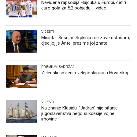
Neviđena rapsodija Hajduka u Europi, četiri
euro gola za 5:2 pobjedu – video
VIJESTI
Ministar Šušnjar: Srpkinja me zove ustašom,
djed joj je Ante, prezime joj znate
PREMIUM SADRŽAJ
Zelenski smijenio veleposlanika u Hrvatskoj
VIJESTI
Na znanje Klasiću: “Jadran” nije pitanje
jugoslavenstva nego sukcesije vojne
imovine
MAGAZIN