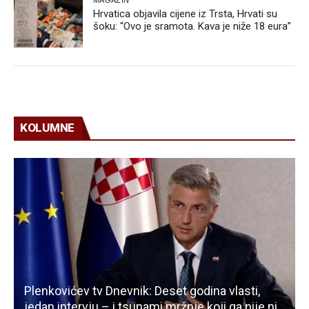
Hrvatica objavila cijene iz Trsta, Hrvati su
šoku: “Ovo je sramota. Kava je niže 18 eura”
KOLUMNE
Plenkovićev tv Dnevnik: Deset godina vlasti,
jedan intervju – i tsunami mržnje koji ga nije ni