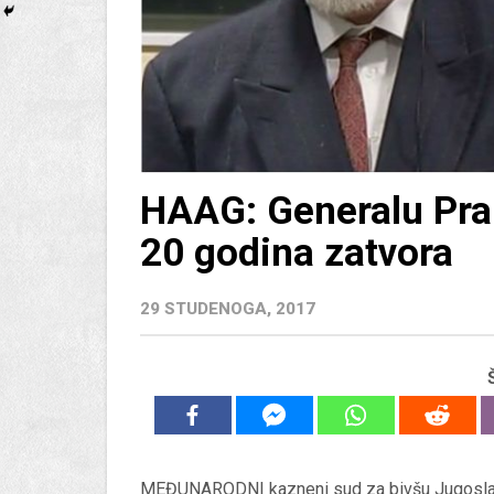
HAAG: Generalu Pralj
20 godina zatvora
29 STUDENOGA, 2017
MEĐUNARODNI kazneni sud za bivšu Jugoslaviju