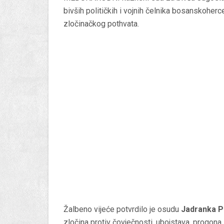
bivših političkih i vojnih čelnika bosanskohe
zločinačkog pothvata.
Žalbeno vijeće potvrdilo je osudu
Jadranka Pr
zločina protiv čovječnosti, ubojstava, progon