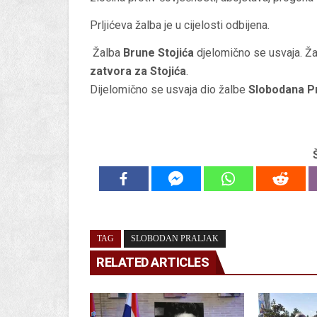
Prljićeva žalba je u cijelosti odbijena.
Žalba
Brune Stojića
djelomično se usvaja. Ža
zatvora za Stojića
.
Dijelomično se usvaja dio žalbe
Slobodana Pr
TAG
SLOBODAN PRALJAK
RELATED ARTICLES