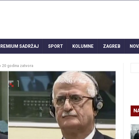
REMIUM SADRŽAJ
SPORT
KOLUMNE
ZAGREB
NOV
o 20 godina zatvora
N