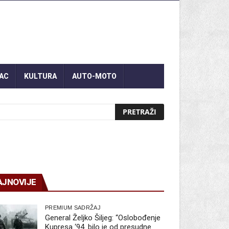
AC
KULTURA
AUTO-MOTO
AJNOVIJE
PREMIUM SADRŽAJ
General Željko Šiljeg: “Oslobođenje
Kupresa ‘94. bilo je od presudne