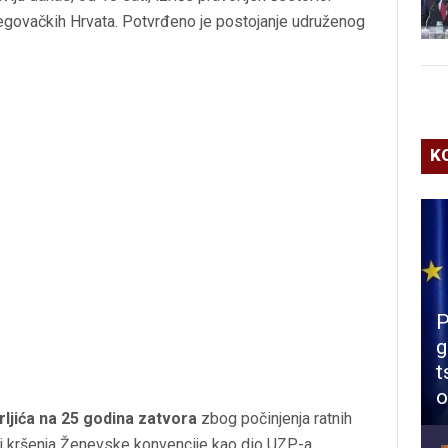
rcegovačkih Hrvata. Potvrđeno je postojanje udruženog
K
P
g
t
o
ljića na 25 godina zatvora
zbog počinjenja ratnih
a i kršenja Ženevske konvencije kao dio UZP-a.