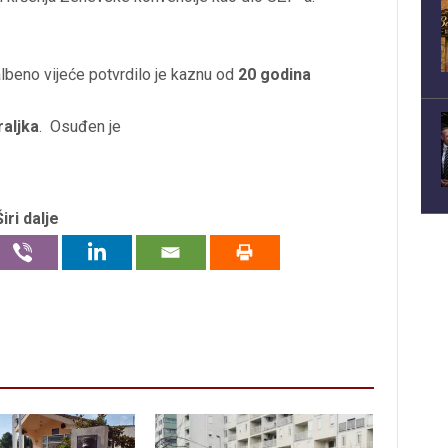
lbeno vijeće potvrdilo je kaznu od
20 godina
aljka
. Osuđen je
Širi dalje