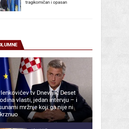
tragikomičan i opasan
OLUMNE
lenkovićev tv Dnevnik: Deset
odina vlasti, jedan intervju – i
sunami mržnje koji ga nije ni
krznuo