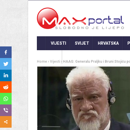
VIJESTI
SVIJET
HRVATSKA
P
GASTRO
Home
Vijesti
HAAG: Generalu Praljku i Bruni Stojiću p