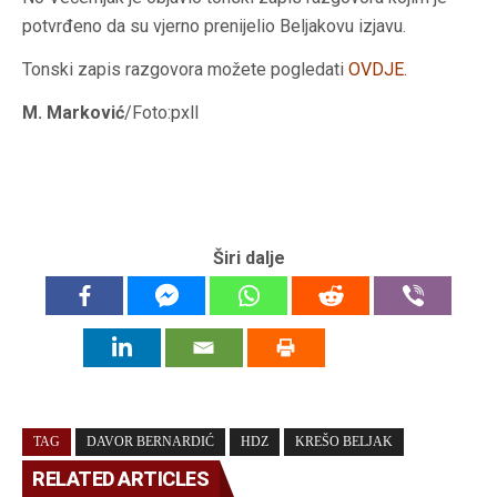
potvrđeno da su vjerno prenijelio Beljakovu izjavu.
Tonski zapis razgovora možete pogledati
OVDJE
.
M. Marković
/Foto:pxll
Širi dalje
TAG
DAVOR BERNARDIĆ
HDZ
KREŠO BELJAK
RELATED ARTICLES