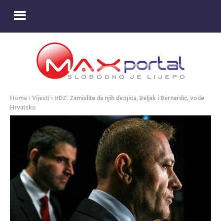
Home
Vijesti
HDZ: Zamislite da njih dvojica, Beljak i Bernardić, vode
Hrvatsku