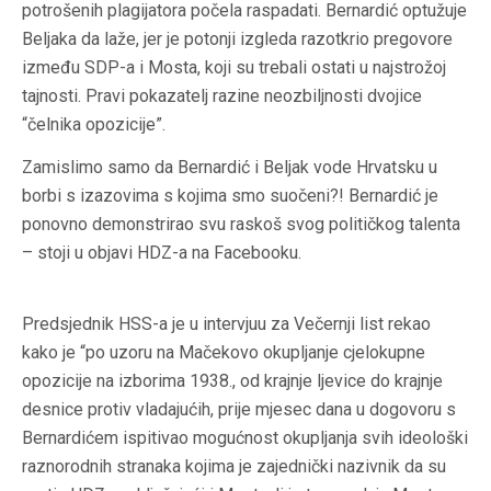
potrošenih plagijatora počela raspadati. Bernardić optužuje
Beljaka da laže, jer je potonji izgleda razotkrio pregovore
između SDP-a i Mosta, koji su trebali ostati u najstrožoj
tajnosti. Pravi pokazatelj razine neozbiljnosti dvojice
“čelnika opozicije”.
Zamislimo samo da Bernardić i Beljak vode Hrvatsku u
borbi s izazovima s kojima smo suočeni?! Bernardić je
ponovno demonstrirao svu raskoš svog političkog talenta
– stoji u objavi HDZ-a na Facebooku.
Predsjednik HSS-a je u intervjuu za Večernji list rekao
kako je “po uzoru na Mačekovo okupljanje cjelokupne
opozicije na izborima 1938., od krajnje ljevice do krajnje
desnice protiv vladajućih, prije mjesec dana u dogovoru s
Bernardićem ispitivao mogućnost okupljanja svih ideološki
raznorodnih stranaka kojima je zajednički nazivnik da su