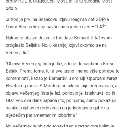
protiv HDZ-a, uključujući i Most, ali je tu suradnju Most
odbio.
Jutros je prvi na Beljakovu izjavu reagirao šef SDP-a
Davor Bernardić napisavši samo jednu riječ – “LAŽ”.
Nakon te objave dojam je bio da je Bernardić lažovom
proglasio Beljaka. No, u kasnijoj izjavi okomio se na
Večernji list.
“Objava Večernjeg lista je laž, a to je demantirao i Krešo
Beljak. Prema tome, tu je sve jasno i nema više potrebe to
komentirati“, kazao je Bernardić u emisiji ‘Oporbeni zarez’
Hrvatskog radija. S Mostom se nikada nije pregovaralo, a
objava Večernjeg lista je laž, ponovio je, istaknuvši da ih
HDZ već dva dana napada što, po njemu, samo pokazuje
paniku u njihovim redovima i da jednostavno gube na
sljedećim parlamentarnim izborima.”
No Večernjak je objavio tonski zapis razgovora kojim je