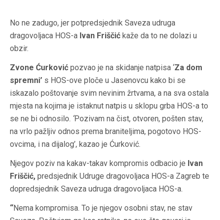
No ne zadugo, jer potpredsjednik Saveza udruga
dragovoljaca HOS-a
Ivan Friščić
kaže da to ne dolazi u
obzir.
Zvone Ćurković
pozvao je na skidanje natpisa ‘
Za dom
spremni’
s HOS-ove ploče u Jasenovcu kako bi se
iskazalo poštovanje svim nevinim žrtvama, a na sva ostala
mjesta na kojima je istaknut natpis u sklopu grba HOS-a to
se ne bi odnosilo.
‘
Pozivam na čist, otvoren, pošten stav,
na vrlo pažljiv odnos prema braniteljima, pogotovo HOS-
ovcima, i na dijalog’, kazao je Ćurković.
Njegov poziv na kakav-takav kompromis odbacio je
Ivan
Friščić,
predsjednik Udruge dragovoljaca HOS-a Zagreb te
dopredsjednik Saveza udruga dragovoljaca HOS-a.
“
Nema kompromisa. To je njegov osobni stav, ne stav