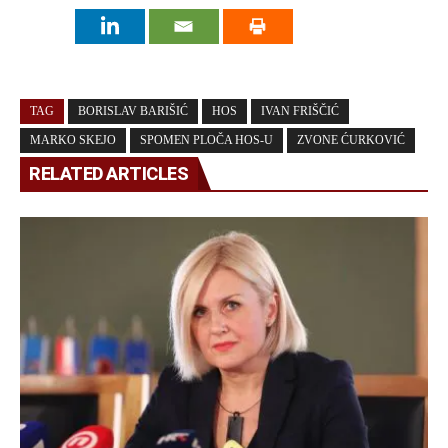
TAG
BORISLAV BARIŠIĆ
HOS
IVAN FRIŠČIĆ
MARKO SKEJO
SPOMEN PLOČA HOS-U
ZVONE ĆURKOVIĆ
RELATED ARTICLES