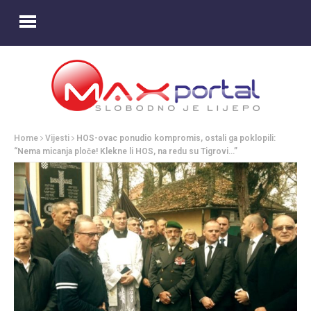
Home
Vijesti
HOS-ovac ponudio kompromis, ostali ga poklopili:
“Nema micanja ploče! Klekne li HOS, na redu su Tigrovi…”