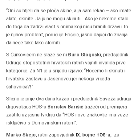
“Oni su htjeli da se ploča skine, a ja sam rekao – ako imate
alate, skinite. Ja ju ne mogu skinuti… Ako je nekome stalo
do toga da zadrži vlast s onima koji nisu branili državu, to
je njihov problem’, poručuje Friščić, jasno dajući do znanja
da neće tako lako slomiti.
S Ćurkovićem ne slaže se ni
Đuro Glogoški
, predsjednik
Udruge stopostotnih hrvatskih ratnih vojnih invalida prve
kategorije. Za N1 je u srijedu izjavio: “Hoćemo li skinuti i
hrvatsku zastavu u Jasenovcu jer nekoga vrijeđa
šahovnica?!”
Slično je prije dva dana kazao i predsjednik Saveza udruga
drgovoljaca HOS-a
Borislav Barišić
tražeći od premijera
zaštitu uz jasnu tvrdnju da “HOS i ovo znakovlje ima veze
isključivo s Domovinskim ratom”.
Marko Skejo,
ratni zapovjednik
. bojne
-a,
za
IX
HOS