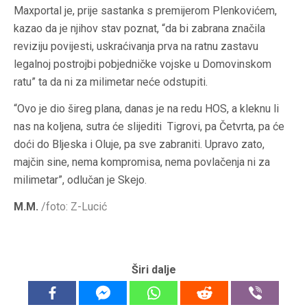
Maxportal je, prije sastanka s premijerom Plenkovićem,
kazao da je njihov stav poznat, “da bi zabrana značila
reviziju povijesti, uskraćivanja prva na ratnu zastavu
legalnoj postrojbi pobjedničke vojske u Domovinskom
ratu” ta da ni za milimetar neće odstupiti.
“Ovo je dio šireg plana, danas je na redu HOS, a kleknu li
nas na koljena, sutra će slijediti Tigrovi, pa Četvrta, pa će
doći do Bljeska i Oluje, pa sve zabraniti. Upravo zato,
majčin sine, nema kompromisa, nema povlačenja ni za
milimetar”, odlučan je Skejo.
M.M.
/foto: Z-Lucić
Širi dalje