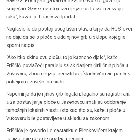
Saveza. Poštujem ga kao ratnika, no ovo što govori je
smiješno. Savez ne stoji iza njega i on to radi na svoju
ruku”, kazao je Friščić za tportal.
Naglasio je da postoji usuglašen stav, a taj je da
HOS-ovci
ne daju da se s ploče skida njihov grb u sklopu kojeg je
sporni natpis.
“Ako itko skine ovu ploču, to je kazneno djelo”, kaže
Friščić, povlačeći paralelu sa skidanjem ćiriličnih ploča u
Vukovaru, zbog čega je nemali broj ‘skidača’ imao posla s
policijom i završio na sudu.
Napominje da je njihov grb legalan, legalno su registrirani,
a za postavljanje ploče u Jasenovcu imali su odobrenje
tamošnjih lokalnih vlasti, isto kao što su, kaže, i ploče u
Vukovaru bile postavljene u skladu sa zakonom.
Friščića je govorio i o sastanku s Plenkovićem krajem
lipnja prioje nego je postao premijer.