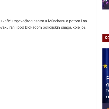
u kafiću trgovačkog centra u Münchenu a potom i na
vakuiran i pod blokadom policijskih snaga, koje još
K
P
g
t
o