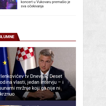
koncert u Vukovaru premašio je
sva očekivanja
OLUMNE
lenkovićev tv Dnevnik: Deset
odina vlasti, jedan intervju – i
sunami mržnje koji ga nije ni
krznuo