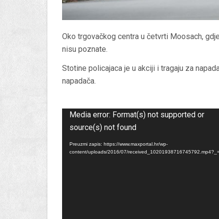
Oko trgovačkog centra u četvrti Moosach, gdje 
nisu poznate.
Stotine policajaca je u akciji i tragaju za nap
napadača.
Reproduktor
videozapisa
Media error: Format(s) not supported or
source(s) not found
Preuzmi zapis: https://www.maxportal.hr/wp-
content/uploads/2016/07/received_10201938716745792.mp4?_