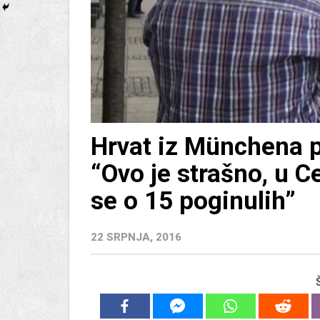
Hrvat iz Münchena p
“Ovo je strašno, u C
se o 15 poginulih”
22 SRPNJA, 2016