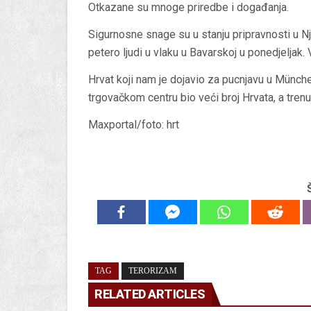
Otkazane su mnoge priredbe i događanja.
Sigurnosne snage su u stanju pripravnosti u N
petero ljudi u vlaku u Bavarskoj u ponedjeljak
Hrvat koji nam je dojavio za pucnjavu u Münche
trgovačkom centru bio veći broj Hrvata, a tren
Maxportal/foto: hrt
TAG
TERORIZAM
RELATED ARTICLES