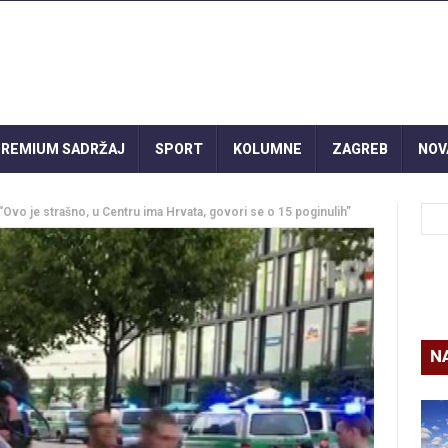
REMIUM SADRŽAJ
SPORT
KOLUMNE
ZAGREB
NOV
Ovo je strašno, u Centru ima Hrvata, govori se o 15 poginulih”
N