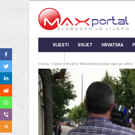
VIJESTI
SVIJET
HRVATSKA
P
GASTRO
Home
Vijesti
Hrvat iz Münchena poslao nam je video: “