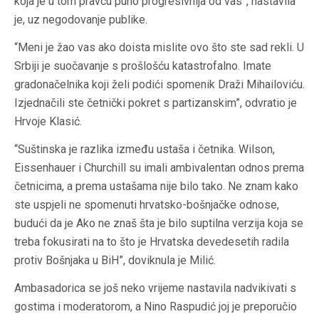
koja je u tom pravcu puno progresivnija od vas”, nastavila
je, uz negodovanje publike.
“Meni je žao vas ako doista mislite ovo što ste sad rekli. U
Srbiji je suočavanje s prošlošću katastrofalno. Imate
gradonačelnika koji želi podići spomenik Draži Mihailoviću.
Izjednačili ste četnički pokret s partizanskim”, odvratio je
Hrvoje Klasić.
“Suštinska je razlika između ustaša i četnika. Wilson,
Eissenhauer i Churchill su imali ambivalentan odnos prema
četnicima, a prema ustašama nije bilo tako. Ne znam kako
ste uspjeli ne spomenuti hrvatsko-bošnjačke odnose,
budući da je Ako ne znaš šta je bilo suptilna verzija koja se
treba fokusirati na to što je Hrvatska devedesetih radila
protiv Bošnjaka u BiH”, doviknula je Milić.
Ambasadorica se još neko vrijeme nastavila nadvikivati s
gostima i moderatorom, a Nino Raspudić joj je preporučio