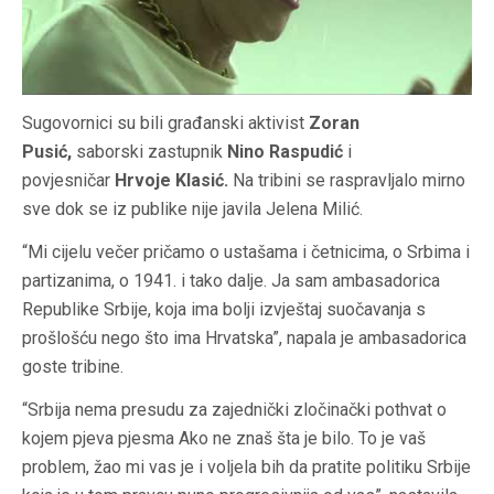
Sugovornici su bili građanski aktivist
Zoran
Pusić,
saborski zastupnik
Nino Raspudić
i
povjesničar
Hrvoje Klasić.
Na tribini se raspravljalo mirno
sve dok se iz publike nije javila Jelena Milić.
“Mi cijelu večer pričamo o ustašama i četnicima, o Srbima i
partizanima, o 1941. i tako dalje. Ja sam ambasadorica
Republike Srbije, koja ima bolji izvještaj suočavanja s
prošlošću nego što ima Hrvatska”, napala je ambasadorica
goste tribine.
“Srbija nema presudu za zajednički zločinački pothvat o
kojem pjeva pjesma Ako ne znaš šta je bilo. To je vaš
problem, žao mi vas je i voljela bih da pratite politiku Srbije