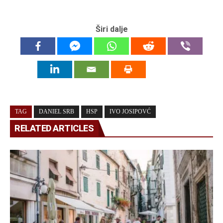
Širi dalje
TAG
DANIEL SRB
HSP
IVO JOSIPOVĆ
RELATED ARTICLES