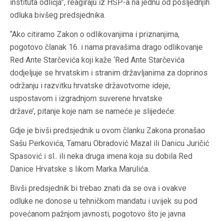
instituta odličja”, reagiraju iz HSP-a na jednu od posljednjih
odluka bivšeg predsjednika.
“Ako citiramo Zakon o odlikovanjima i priznanjima,
pogotovo članak 16. i nama pravašima drago odlikovanje
Red Ante Starčevića koji kaže ‘Red Ante Starčevića
dodjeljuje se hrvatskim i stranim državljanima za doprinos
održanju i razvitku hrvatske državotvorne ideje,
uspostavom i izgradnjom suverene hrvatske
države’, pitanje koje nam se nameće je slijedeće:
Gdje je bivši predsjednik u ovom članku Zakona pronašao
Sašu Perkovića, Tamaru Obradović Mazal ili Danicu Juričić
Spasović i sl.. ili neka druga imena koja su dobila Red
Danice Hrvatske s likom Marka Marulića.
Bivši predsjednik bi trebao znati da se ova i ovakve
odluke ne donose u tehničkom mandatu i uvijek su pod
povećanom pažnjom javnosti, pogotovo što je javna