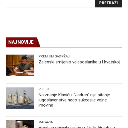
NAJNOVIJE
PREMIUM SADRŽAJ
Zelenski smijenio veleposlanika u Hrvatskoj
VIJESTI
Na znanje Klasiću: “Jadran” nije pitanje
jugoslavenstva nego sukcesije vojne
imovine
MAGAZIN
Hrvatica objavila cijene iz Trsta, Hrvati su