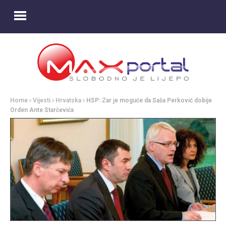
Home
Vijesti
Hrvatska
HSP: Zar je moguće da Saša Perković dobije
Orden Ante Starčevića