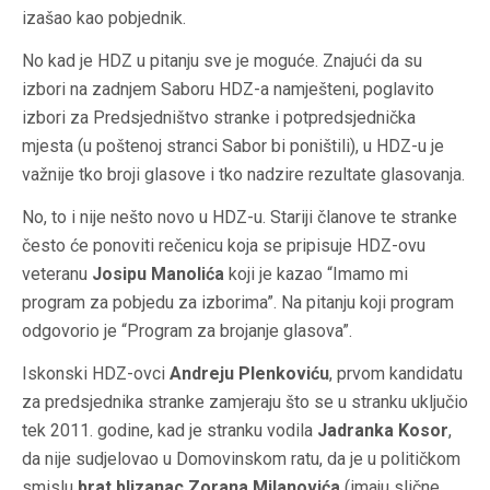
izašao kao pobjednik.
No kad je HDZ u pitanju sve je moguće. Znajući da su
izbori na zadnjem Saboru HDZ-a namješteni, poglavito
izbori za Predsjedništvo stranke i potpredsjednička
mjesta (u poštenoj stranci Sabor bi poništili), u HDZ-u je
važnije tko broji glasove i tko nadzire rezultate glasovanja.
No, to i nije nešto novo u HDZ-u. Stariji članove te stranke
često će ponoviti rečenicu koja se pripisuje HDZ-ovu
veteranu
Josipu Manolića
koji je kazao “Imamo mi
program za pobjedu za izborima”. Na pitanju koji program
odgovorio je “Program za brojanje glasova”.
Iskonski HDZ-ovci
Andreju Plenkoviću
, prvom kandidatu
za predsjednika stranke zamjeraju što se u stranku uključio
tek 2011. godine, kad je stranku vodila
Jadranka Kosor
,
da nije sudjelovao u Domovinskom ratu, da je u političkom
smislu
brat blizanac Zorana Milanovića
(imaju slične