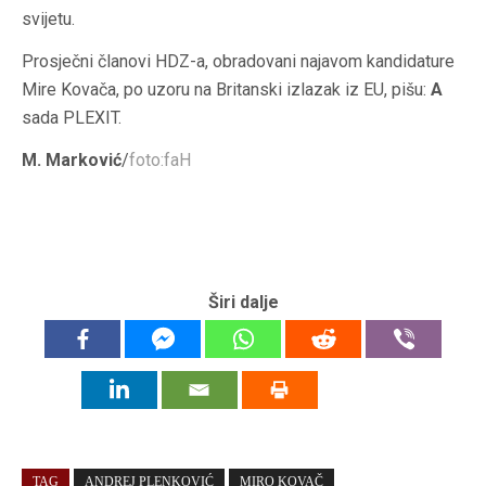
svijetu.
Prosječni članovi HDZ-a, obradovani najavom kandidature
Mire Kovača, po uzoru na Britanski izlazak iz EU, pišu:
A
sada PLEXIT.
M. Marković
/
foto:faH
Širi dalje
TAG
ANDREJ PLENKOVIĆ
MIRO KOVAČ