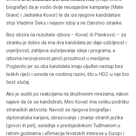
biografije) da je vodio dvije neuspješne kampanje (Mate
Granić i Jadranka Kosor) te da iza njegove kandidature
stoji Vladimir Šeks i nejasni lobiji a ne članstvo stranke.
Bez obzira na rezultate izbora – Kovač ili Plenković – za
stranku je dobro da ima dva kandidata jer daje ozbiljnost i
uvjerljivost, zahtjeva sučeljavanje ideja i programa, a
izborna neizvjesnost jamči prisutnost u medijima.
Poglavito jer su oba kandidata imaju uljuđen nastup bez
teških riječi i uvreda na osobnoj razini, što u HDZ-u nije bio
čest slučaj.
Ako je suditi po reakcijama na društvenim mrežama, nakon
najave da će se kandidirati, Miro Kovač ima veliku podršku
stranačkih aktivista. Navodi se njegova biografija i
diplomatska karijera, obrazovanje i znanje stranih jezika
(govori ih pet), suradnja s predsjednikom Tuđmanom u
ratnim godinama i afirmacija hrvatskih interesa u Europi i