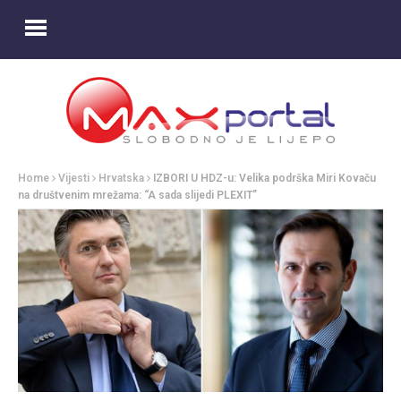
Home
Vijesti
Hrvatska
IZBORI U HDZ-u: Velika podrška Miri Kovaču
na društvenim mrežama: “A sada slijedi PLEXIT”