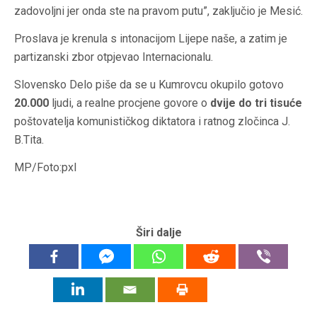
zadovoljni jer onda ste na pravom putu”, zaključio je Mesić.
Proslava je krenula s intonacijom Lijepe naše, a zatim je
partizanski zbor otpjevao Internacionalu.
Slovensko Delo piše da se u Kumrovcu okupilo gotovo
20.000
ljudi, a realne procjene govore o
dvije do tri tisuće
poštovatelja komunističkog diktatora i ratnog zločinca J.
B.Tita.
MP/Foto:pxl
Širi dalje