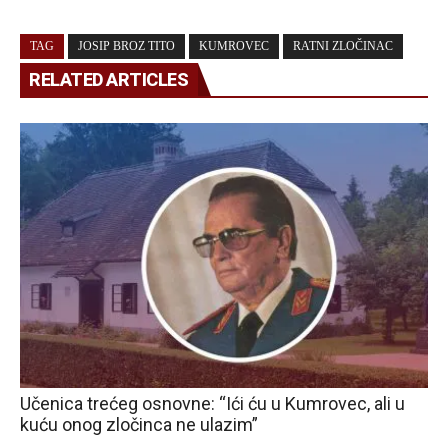
TAG
JOSIP BROZ TITO
KUMROVEC
RATNI ZLOČINAC
RELATED ARTICLES
Učenica trećeg osnovne: “Ići ću u Kumrovec, ali u
kuću onog zločinca ne ulazim”