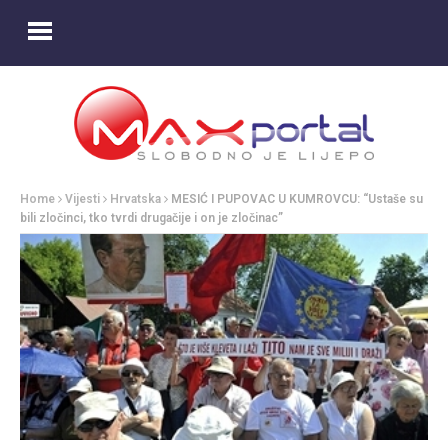
Home
Vijesti
Hrvatska
MESIĆ I PUPOVAC U KUMROVCU: “Ustaše su
bili zločinci, tko tvrdi drugačije i on je zločinac”