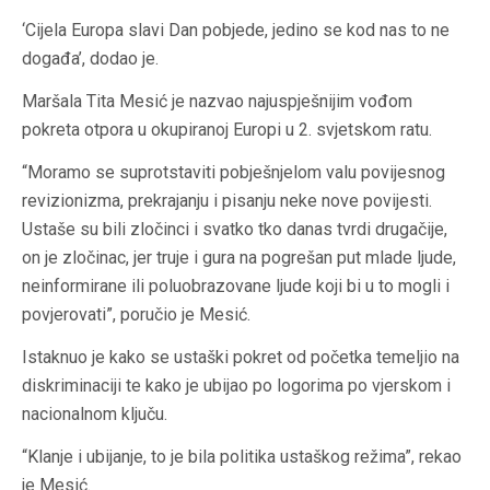
‘Cijela Europa slavi Dan pobjede, jedino se kod nas to ne
događa’, dodao je.
Maršala Tita Mesić je nazvao najuspješnijim vođom
pokreta otpora u okupiranoj Europi u 2. svjetskom ratu.
“Moramo se suprotstaviti pobješnjelom valu povijesnog
revizionizma, prekrajanju i pisanju neke nove povijesti.
Ustaše su bili zločinci i svatko tko danas tvrdi drugačije,
on je zločinac, jer truje i gura na pogrešan put mlade ljude,
neinformirane ili poluobrazovane ljude koji bi u to mogli i
povjerovati”, poručio je Mesić.
Istaknuo je kako se ustaški pokret od početka temeljio na
diskriminaciji te kako je ubijao po logorima po vjerskom i
nacionalnom ključu.
“Klanje i ubijanje, to je bila politika ustaškog režima”, rekao
je Mesić.