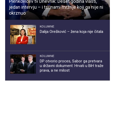
Plenkovićev tv Dnevnik: Deset godina vlasti,
jedan intervju – i tsunami mržnje koji ga nije ni
okrznuo
KOLUMNE
Dalija Orešković – žena koja nije čitala
KOLUMNE
DP otvorio proces, Sabor ga pretvara
u državni dokument: Hrvati u BiH traže
prava, a ne milost