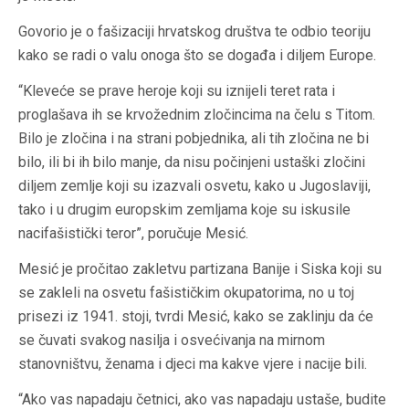
Govorio je o fašizaciji hrvatskog društva te odbio teoriju
kako se radi o valu onoga što se događa i diljem Europe.
“Kleveće se prave heroje koji su iznijeli teret rata i
proglašava ih se krvožednim zločincima na čelu s Titom.
Bilo je zločina i na strani pobjednika, ali tih zločina ne bi
bilo, ili bi ih bilo manje, da nisu počinjeni ustaški zločini
diljem zemlje koji su izazvali osvetu, kako u Jugoslaviji,
tako i u drugim europskim zemljama koje su iskusile
nacifašistički teror”, poručuje Mesić.
Mesić je pročitao zakletvu partizana Banije i Siska koji su
se zakleli na osvetu fašističkim okupatorima, no u toj
prisezi iz 1941. stoji, tvrdi Mesić, kako se zaklinju da će
se čuvati svakog nasilja i osvećivanja na mirnom
stanovništvu, ženama i djeci ma kakve vjere i nacije bili.
“Ako vas napadaju četnici, ako vas napadaju ustaše, budite