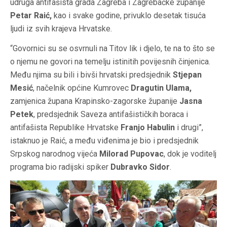
udruga antifašista grada Zagreba i Zagrebačke županije
Petar Raić,
kao i svake godine, privuklo desetak tisuća
ljudi iz svih krajeva Hrvatske.
“Govornici su se osvrnuli na Titov lik i djelo, te na to što se
o njemu ne govori na temelju istinitih povijesnih činjenica.
Među njima su bili i bivši hrvatski predsjednik
Stjepan
Mesić
, načelnik općine Kumrovec
Dragutin Ulama,
zamjenica župana Krapinsko-zagorske županije
Jasna
Petek
, predsjednik Saveza antifašističkih boraca i
antifašista Republike Hrvatske
Franjo Habulin
i drugi”,
istaknuo je Raić, a među viđenima je bio i predsjednik
Srpskog narodnog vijeća
Milorad Pupovac
, dok je voditelj
programa bio radijski spiker
Dubravko Sidor
.