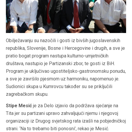
Obilježavanju su nazočili i gosti iz bivših jugoslavenskih
republika, Slovenije, Bosne i Hercegovine i drugih, a sve je
pratio bogat program nastupa kulturno-umjetničkih
društava, nastupio je Partizanski zbor, te gosti iz BiH.
Program je uključivao ugostiteljsko-gastronomsku ponudu,
a sve je završilo pjesmom uz harmoniku, napomenuo je.
Sudionici skupa u Kumrovcu također su se priključili
zagrebačkom skupu.
Stipe Mesić
je za Delo izjavio da podržava sjećanje na
Tita jer su partizani upravo zahvaljujući njemu i njegovoj
organizaciji iz Drugog svjetskog rata izašli na pobjedničkoj
strani. ‘Na to trebamo biti ponosni’, rekao je Mesić.