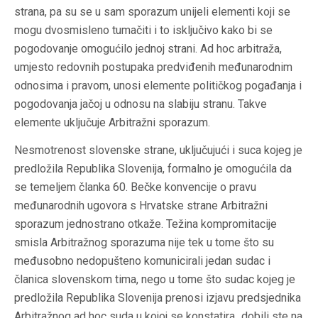
strana, pa su se u sam sporazum unijeli elementi koji se
mogu dvosmisleno tumačiti i to isključivo kako bi se
pogodovanje omogućilo jednoj strani. Ad hoc arbitraža,
umjesto redovnih postupaka predviđenih međunarodnim
odnosima i pravom, unosi elemente političkog pogađanja i
pogodovanja jačoj u odnosu na slabiju stranu. Takve
elemente uključuje Arbitražni sporazum.
Nesmotrenost slovenske strane, uključujući i suca kojeg je
predložila Republika Slovenija, formalno je omogućila da
se temeljem članka 60. Bečke konvencije o pravu
međunarodnih ugovora s Hrvatske strane Arbitražni
sporazum jednostrano otkaže. Težina kompromitacije
smisla Arbitražnog sporazuma nije tek u tome što su
međusobno nedopušteno komunicirali jedan sudac i
članica slovenskom tima, nego u tome što sudac kojeg je
predložila Republika Slovenija prenosi izjavu predsjednika
Arbitražnog ad hoc suda u kojoj se konstatira „dobili ste na