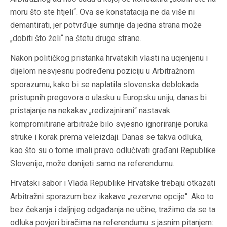
moru što ste htjeli“. Ova se konstatacija ne da više ni
demantirati, jer potvrđuje sumnje da jedna strana može
„dobiti što želi“ na štetu druge strane.
Nakon političkog pristanka hrvatskih vlasti na ucjenjenu i
dijelom nesvjesnu podređenu poziciju u Arbitražnom
sporazumu, kako bi se naplatila slovenska deblokada
pristupnih pregovora o ulasku u Europsku uniju, danas bi
pristajanje na nekakav „redizajnirani“ nastavak
kompromitirane arbitraže bilo svjesno ignoriranje poruka
struke i korak prema veleizdaji. Danas se takva odluka,
kao što su o tome imali pravo odlučivati građani Republike
Slovenije, može donijeti samo na referendumu.
Hrvatski sabor i Vlada Republike Hrvatske trebaju otkazati
Arbitražni sporazum bez ikakave „rezervne opcije“. Ako to
bez čekanja i daljnjeg odgađanja ne učine, tražimo da se ta
odluka povjeri biračima na referendumu s jasnim pitanjem: