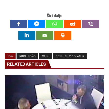
Širi dalje
TAG
ARBITRAŽA
MOST
SAVUDRIJSKA VALA
RELATED ARTICLES