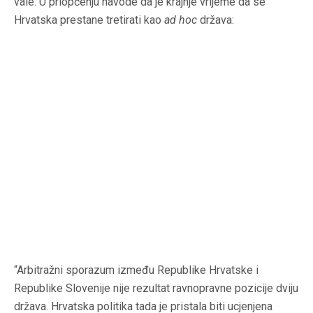
vale. U priopćenju navode da je krajnje vrijeme da se
Hrvatska prestane tretirati kao
ad hoc
država:
“Arbitražni sporazum između Republike Hrvatske i
Republike Slovenije nije rezultat ravnopravne pozicije dviju
država. Hrvatska politika tada je pristala biti ucjenjena