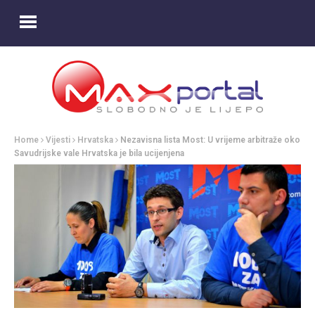
Home
Vijesti
Hrvatska
Nezavisna lista Most: U vrijeme arbitraže oko
Savudrijske vale Hrvatska je bila ucijenjena