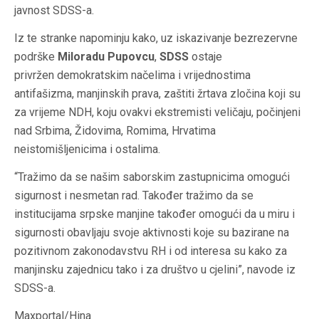
javnost SDSS-a.
Iz te stranke napominju kako, uz iskazivanje bezrezervne
podrške
Miloradu Pupovcu
,
SDSS
ostaje
privržen demokratskim načelima i vrijednostima
antifašizma, manjinskih prava, zaštiti žrtava zločina koji su
za vrijeme NDH, koju ovakvi ekstremisti veličaju, počinjeni
nad Srbima, Židovima, Romima, Hrvatima
neistomišljenicima i ostalima.
“Tražimo da se našim saborskim zastupnicima omogući
sigurnost i nesmetan rad. Također tražimo da se
institucijama srpske manjine također omogući da u miru i
sigurnosti obavljaju svoje aktivnosti koje su bazirane na
pozitivnom zakonodavstvu RH i od interesa su kako za
manjinsku zajednicu tako i za društvo u cjelini”, navode iz
SDSS-a.
Maxportal/Hina