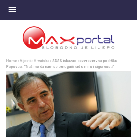
Home
Vijesti
Hrvatska
SDSS iskazao bezvrezervnu podršku
Pupovcu: “Tražimo da nam se omogući rad u miru i sigurnosti”