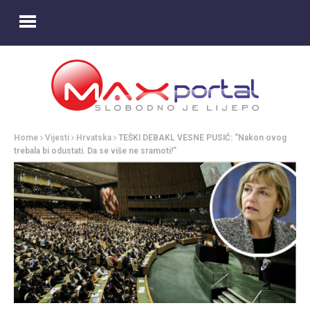
Home
Vijesti
Hrvatska
TEŠKI DEBAKL VESNE PUSIĆ: “Nakon ovog
trebala bi odustati. Da se više ne sramoti!”