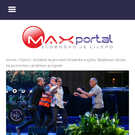
Home
Vijesti
Incident na proslavi Hrvatske vojske: Muškarac utrčao
na pozornicu i prekinuo program