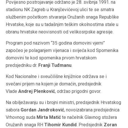
Povijesno postrojavanje održano je 28. svibnja 1991. na
stadionu NK Zagreb u Kranjčevićevoj ulici te se smatra
službenim početkom stvaranja Oružanih snaga Republike
Hrvatske, koje su u tadašnjim teškim okolnostima stale u
obranu hrvatske neovisnosti od velikosrpske agresije.
Program pod nazivom “35 godina domovini vjerni”
započeo je polaganjem vijenaca i svijeća kod Spomenika
domovini te kod spomenika prvom hrvatskom
predsjedniku dr.
Franji Tuđmanu
.
Kod Nacionalne i sveučilišne knjižnice održava se i
svečani prijem na kojem je domaćin, predsjednik
Vlade
Andrej Plenković
, održao prigodni govor.
Na obilježavanju su i brojni ministri, predsjednik Hrvatskog
sabora
Gordan Jandroković
, novoizabrana predsjednica
Vrhovnog suda
Mirta Matić
te načelnik Glavnog stožera
Oružanih snaga RH
Tihomir Kundid
. Predsjednik
Zoran