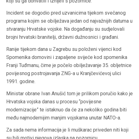
koji su ga dohvatili i iznijeli s pozornice.
Incident se dogodio pred uzvanicima tijekom svečanog
programa kojim se obilježava jedan od najvažnijih datuma u
stvaranju Hrvatske vojske. Na događanju su sudjelovali
brojni hrvatski branitelji, državni dužnosnici i građani.
Ranije tijekom dana u Zagrebu su položeni vijenci kod
Spomenika domovini i zapaljene svijeće kod spomenika
Franji Tuđmanu, čime je počelo obilježavanje 35. obljetnice
povijesnog postrojavanja ZNG-a u Kranjčevićevoj ulici
1991. godine.
Ministar obrane Ivan Anušić tom je prilikom poručio kako je
Hrvatska vojska danas u procesu “povijesne
modernizacije” te istaknuo da će za nekoliko godina biti
među najmodernijim manjim vojskama unutar NATO-a.
Za sada nema informacija je li muškarac priveden niti koji
su bili motivi njegova izlaska na pozornicu.