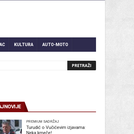
AC
KULTURA
AUTO-MOTO
AJNOVIJE
PREMIUM SADRŽAJ
Turudić o Vučićevim izjavama:
Neka kmeče!