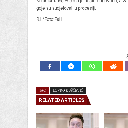
Ministar Kuščević mu je nešto odgovorio, a zati
gdje su sudjelovali u procesiji.
R.I./Foto:FaH
TAG
LOVRO KUŠČEVIĆ
RELATED ARTICLES