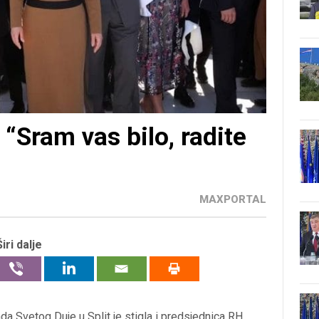
“Sram vas bilo, radite
MAXPORTAL
Širi dalje
a Svetog Duje u Split je stigla i predsjednica RH