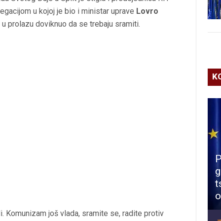
legacijom u kojoj je bio i ministar uprave
Lovro
 u prolazu doviknuo da se trebaju sramiti.
K
P
g
t
o
i. Komunizam još vlada, sramite se, radite protiv