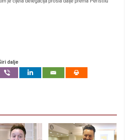
m je cijela delegacija prošla dalje prema Peristilu
Širi dalje