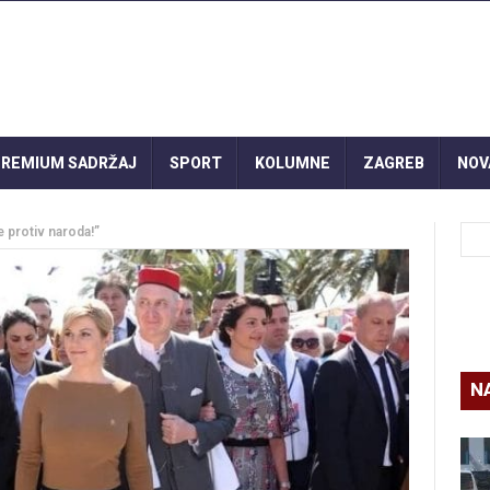
REMIUM SADRŽAJ
SPORT
KOLUMNE
ZAGREB
NOV
e protiv naroda!”
N