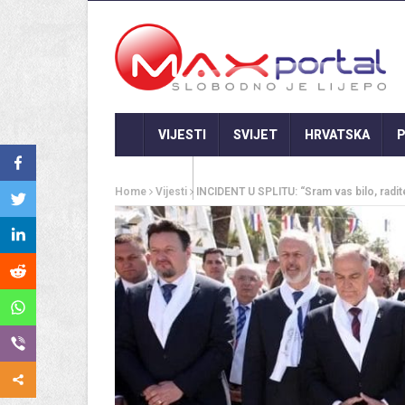
VIJESTI
SVIJET
HRVATSKA
P
GASTRO
Home
Vijesti
INCIDENT U SPLITU: “Sram vas bilo, radit