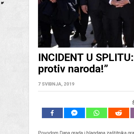
INCIDENT U SPLITU: 
protiv naroda!”
7 SVIBNJA, 2019
Povodom Dana grada i blagdana zaštitnika grad