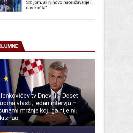
Srbijom, ali njihovo naoružavanje i
nas košta”
OLUMNE
lenkovićev tv Dnevnik: Deset
odina vlasti, jedan intervju – i
sunami mržnje koji ga nije ni
krznuo